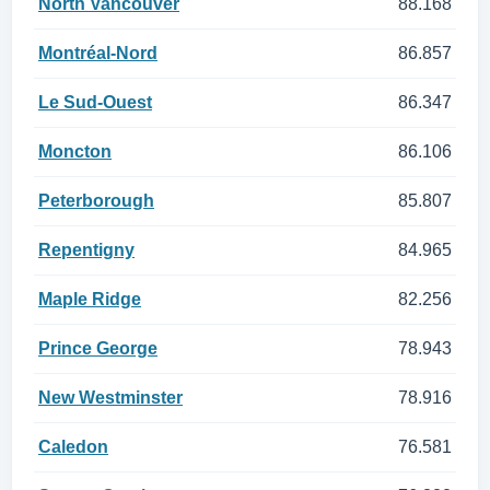
North Vancouver
88.168
Montréal-Nord
86.857
Le Sud-Ouest
86.347
Moncton
86.106
Peterborough
85.807
Repentigny
84.965
Maple Ridge
82.256
Prince George
78.943
New Westminster
78.916
Caledon
76.581