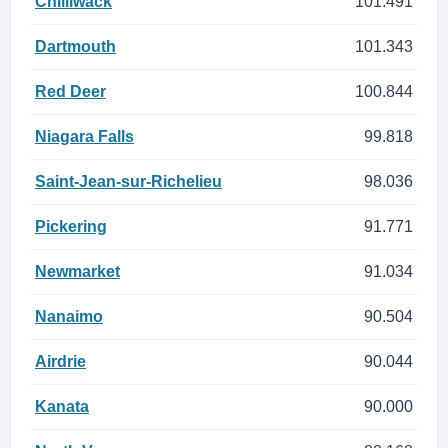
Chilliwack
101.491
Dartmouth
101.343
Red Deer
100.844
Niagara Falls
99.818
Saint-Jean-sur-Richelieu
98.036
Pickering
91.771
Newmarket
91.034
Nanaimo
90.504
Airdrie
90.044
Kanata
90.000