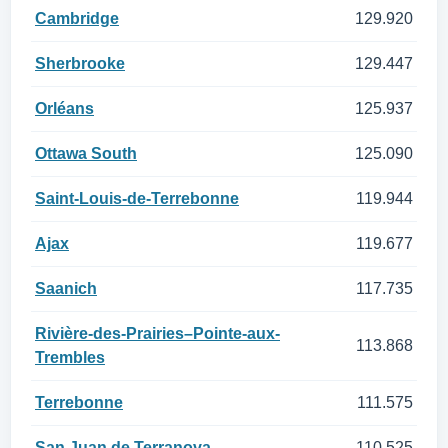
Cambridge
129.920
Sherbrooke
129.447
Orléans
125.937
Ottawa South
125.090
Saint-Louis-de-Terrebonne
119.944
Ajax
119.677
Saanich
117.735
Rivière-des-Prairies–Pointe-aux-
113.868
Trembles
Terrebonne
111.575
San Juan de Terranova
110.525