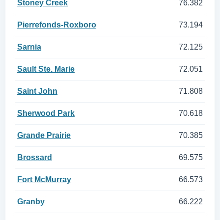
Stoney Creek
76.382
Pierrefonds-Roxboro
73.194
Sarnia
72.125
Sault Ste. Marie
72.051
Saint John
71.808
Sherwood Park
70.618
Grande Prairie
70.385
Brossard
69.575
Fort McMurray
66.573
Granby
66.222