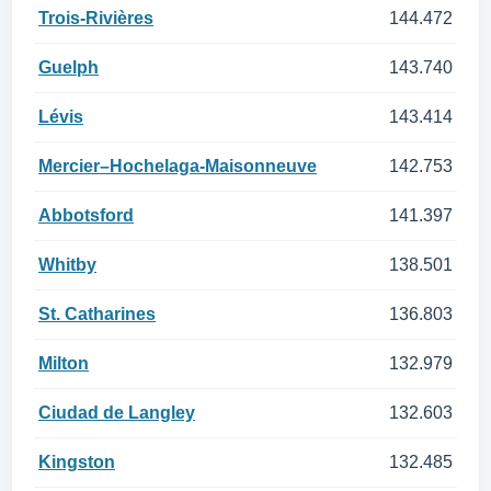
Trois-Rivières
144.472
Guelph
143.740
Lévis
143.414
Mercier–Hochelaga-Maisonneuve
142.753
Abbotsford
141.397
Whitby
138.501
St. Catharines
136.803
Milton
132.979
Ciudad de Langley
132.603
Kingston
132.485