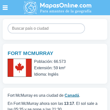
FORT MCMURRAY
Población: 66.573
Extensión: 59 km²
Idioma: Inglés
Fort McMurray es una ciudad de
Canadá
.
En Fort McMurray ahora son las
13:17
. El sol sale a
las 05:35 y se pone a las 21:30.