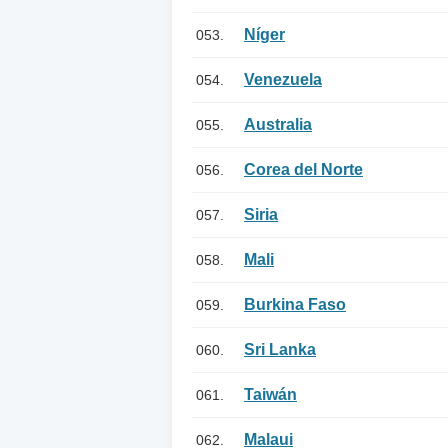
Níger
053.
Venezuela
054.
Australia
055.
Corea del Norte
056.
Siria
057.
Mali
058.
Burkina Faso
059.
Sri Lanka
060.
Taiwán
061.
Malaui
062.