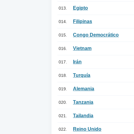
Egipto
013.
Filipinas
014.
Congo Democrático
015.
Vietnam
016.
Irán
017.
Turquía
018.
Alemania
019.
Tanzania
020.
Tailandia
021.
Reino Unido
022.