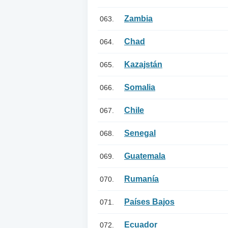
Zambia
063.
Chad
064.
Kazajstán
065.
Somalia
066.
Chile
067.
Senegal
068.
Guatemala
069.
Rumanía
070.
Países Bajos
071.
Ecuador
072.