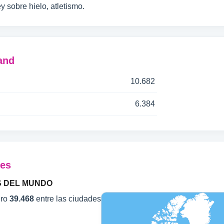
y sobre hielo, atletismo.
and
10.682
6.384
des
S DEL MUNDO
ero
39.468
entre las ciudades