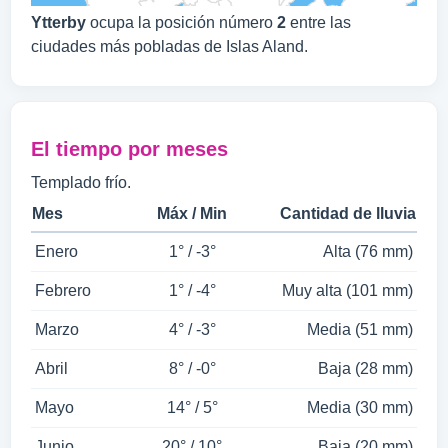
Ytterby
ocupa la posición número
2
entre las
ciudades más pobladas de Islas Aland.
El tiempo por meses
Templado frío.
Mes
Máx / Min
Cantidad de lluvia
Enero
1° / -3°
Alta (76 mm)
Febrero
1° / -4°
Muy alta (101 mm)
Marzo
4° / -3°
Media (51 mm)
Abril
8° / -0°
Baja (28 mm)
Mayo
14° / 5°
Media (30 mm)
Junio
20° / 10°
Baja (20 mm)