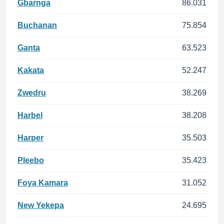
Gbarnga
86.031
Buchanan
75.854
Ganta
63.523
Kakata
52.247
Zwedru
38.269
Harbel
38.208
Harper
35.503
Pleebo
35.423
Foya Kamara
31.052
New Yekepa
24.695