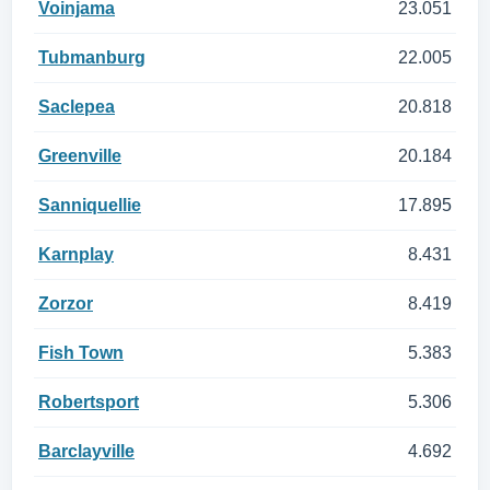
Voinjama
23.051
Tubmanburg
22.005
Saclepea
20.818
Greenville
20.184
Sanniquellie
17.895
Karnplay
8.431
Zorzor
8.419
Fish Town
5.383
Robertsport
5.306
Barclayville
4.692