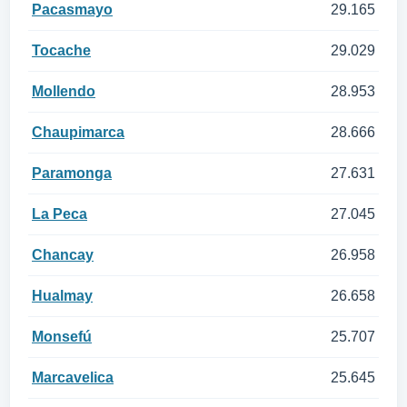
Pacasmayo
29.165
Tocache
29.029
Mollendo
28.953
Chaupimarca
28.666
Paramonga
27.631
La Peca
27.045
Chancay
26.958
Hualmay
26.658
Monsefú
25.707
Marcavelica
25.645