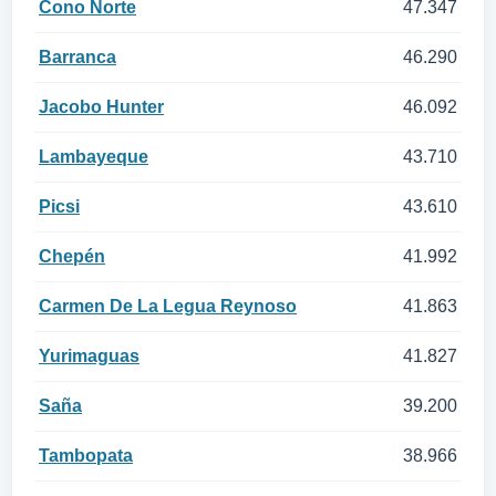
Cono Norte
47.347
Barranca
46.290
Jacobo Hunter
46.092
Lambayeque
43.710
Picsi
43.610
Chepén
41.992
Carmen De La Legua Reynoso
41.863
Yurimaguas
41.827
Saña
39.200
Tambopata
38.966