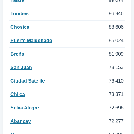
Talara
99.074
Tumbes
96.946
Chosica
88.606
Puerto Maldonado
85.024
Breña
81.909
San Juan
78.153
Ciudad Satelite
76.410
Chilca
73.371
Selva Alegre
72.696
Abancay
72.277