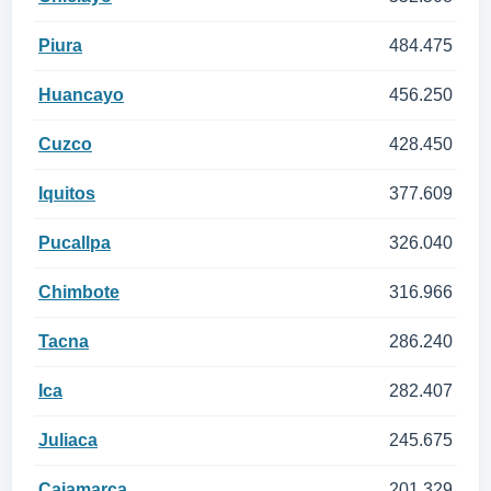
Piura
484.475
Huancayo
456.250
Cuzco
428.450
Iquitos
377.609
Pucallpa
326.040
Chimbote
316.966
Tacna
286.240
Ica
282.407
Juliaca
245.675
Cajamarca
201.329