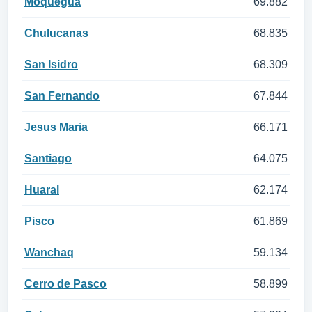
Moquegua
69.882
Chulucanas
68.835
San Isidro
68.309
San Fernando
67.844
Jesus Maria
66.171
Santiago
64.075
Huaral
62.174
Pisco
61.869
Wanchaq
59.134
Cerro de Pasco
58.899