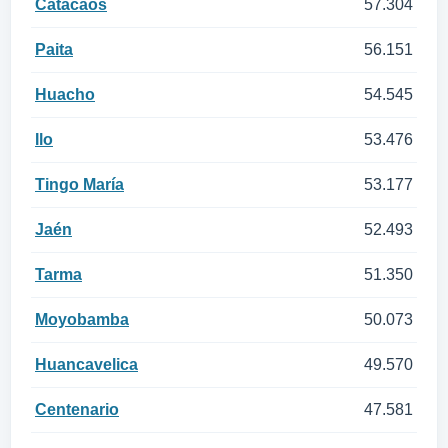
Catacaos
57.304
Paita
56.151
Huacho
54.545
Ilo
53.476
Tingo María
53.177
Jaén
52.493
Tarma
51.350
Moyobamba
50.073
Huancavelica
49.570
Centenario
47.581