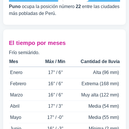
Puno
ocupa la posición número
22
entre las ciudades
más pobladas de Perú.
El tiempo por meses
Frío semiárido.
Mes
Máx / Min
Cantidad de lluvia
Enero
17° / 6°
Alta (96 mm)
Febrero
16° / 6°
Extrema (168 mm)
Marzo
16° / 6°
Muy alta (122 mm)
Abril
17° / 3°
Media (54 mm)
Mayo
17° / -0°
Media (55 mm)
Junio
16° / -3°
Mínima (2 mm)