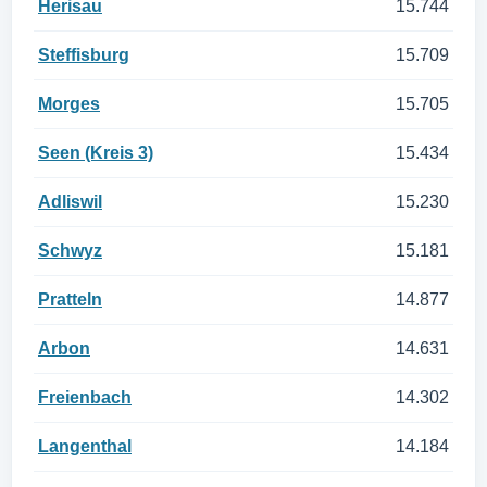
Herisau
15.744
Steffisburg
15.709
Morges
15.705
Seen (Kreis 3)
15.434
Adliswil
15.230
Schwyz
15.181
Pratteln
14.877
Arbon
14.631
Freienbach
14.302
Langenthal
14.184