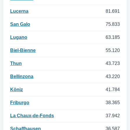
Lucerna
81.691
San Galo
75.833
Lugano
63.185
Biel-Bienne
55.120
Thun
43.723
Bellinzona
43.220
Köniz
41.784
Friburgo
38.365
La Chaux-de-Fonds
37.942
Schaffhausen
36.587