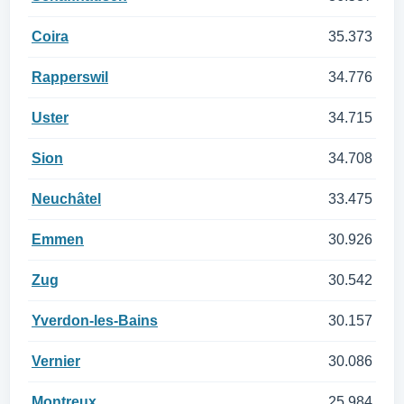
Coira
35.373
Rapperswil
34.776
Uster
34.715
Sion
34.708
Neuchâtel
33.475
Emmen
30.926
Zug
30.542
Yverdon-les-Bains
30.157
Vernier
30.086
Montreux
25.984