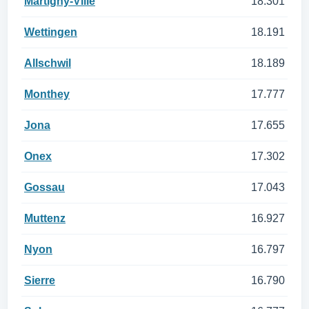
Martigny-Ville
18.301
Wettingen
18.191
Allschwil
18.189
Monthey
17.777
Jona
17.655
Onex
17.302
Gossau
17.043
Muttenz
16.927
Nyon
16.797
Sierre
16.790