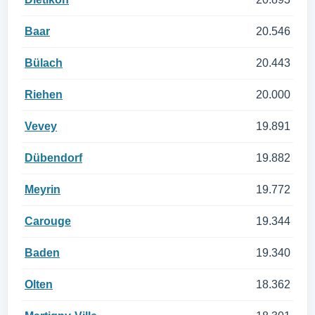
Baar
20.546
Bülach
20.443
Riehen
20.000
Vevey
19.891
Dübendorf
19.882
Meyrin
19.772
Carouge
19.344
Baden
19.340
Olten
18.362