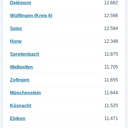
Delémont
12.682
Wülflingen (Kreis 6)
12.598
Spiez
12.594
Horw
12.348
Spreitenbach
11.875
Wallisellen
11.705
Zofingen
11.655
Münchenstein
11.644
Küsnacht
11.525
Ebikon
11.471