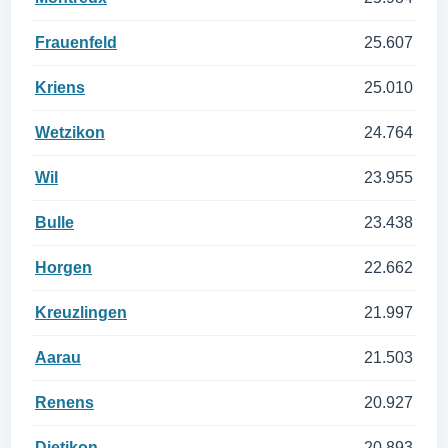
Frauenfeld
25.607
Kriens
25.010
Wetzikon
24.764
Wil
23.955
Bulle
23.438
Horgen
22.662
Kreuzlingen
21.997
Aarau
21.503
Renens
20.927
Dietikon
20.893