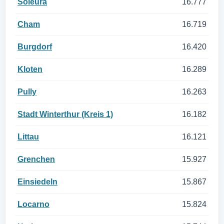
Soleura
16.777
Cham
16.719
Burgdorf
16.420
Kloten
16.289
Pully
16.263
Stadt Winterthur (Kreis 1)
16.182
Littau
16.121
Grenchen
15.927
Einsiedeln
15.867
Locarno
15.824