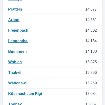
Pratteln
14.877
Arbon
14.631
Freienbach
14.302
Langenthal
14.184
Binningen
14.130
Wohlen
13.875
Thalwil
13.296
Wädenswil
13.269
Küssnacht am Rigi
13.084
Thônex
13.057