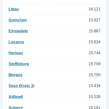
Littau
16.121
Grenchen
15.927
Einsiedeln
15.867
Locarno
15.824
Herisau
15.744
Steffisburg
15.709
Morges
15.705
Seen (Kreis 3)
15.434
Adliswil
15.230
Schwyz
15.181