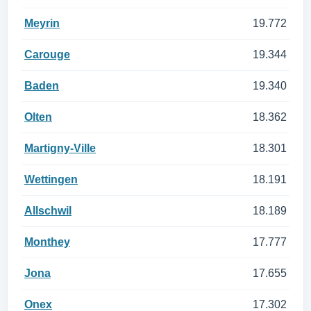
Meyrin
19.772
Carouge
19.344
Baden
19.340
Olten
18.362
Martigny-Ville
18.301
Wettingen
18.191
Allschwil
18.189
Monthey
17.777
Jona
17.655
Onex
17.302