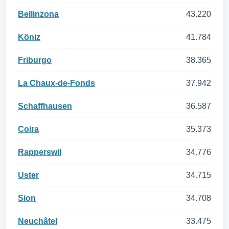
Bellinzona
43.220
Köniz
41.784
Friburgo
38.365
La Chaux-de-Fonds
37.942
Schaffhausen
36.587
Coira
35.373
Rapperswil
34.776
Uster
34.715
Sion
34.708
Neuchâtel
33.475