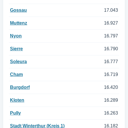
Gossau
17.043
Muttenz
16.927
Nyon
16.797
Sierre
16.790
Soleura
16.777
Cham
16.719
Burgdorf
16.420
Kloten
16.289
Pully
16.263
Stadt Winterthur (Kreis 1)
16.182