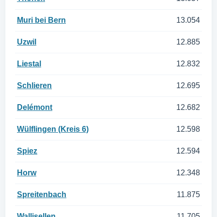
Muri bei Bern
13.054
Uzwil
12.885
Liestal
12.832
Schlieren
12.695
Delémont
12.682
Wülflingen (Kreis 6)
12.598
Spiez
12.594
Horw
12.348
Spreitenbach
11.875
Wallisellen
11.705