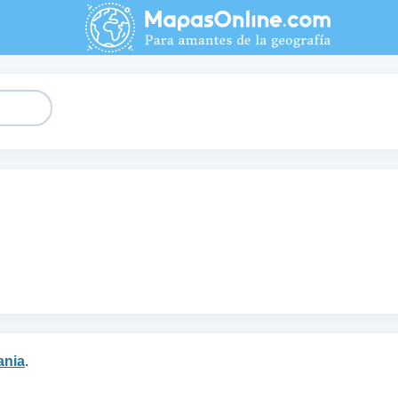
ania
.