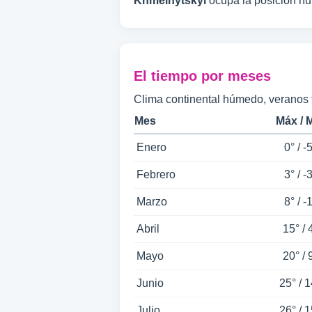
Khmelnytskyi
ocupa la posición n
El tiempo por meses
Clima continental húmedo, veranos t
Mes
Máx / 
Enero
0° / -
Febrero
3° / -
Marzo
8° / -
Abril
15° / 
Mayo
20° / 
Junio
25° / 1
Julio
26° / 1