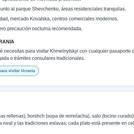
junto al parque Shevchenko, áreas residenciales tranquilas.
udad, mercado Kovalska, centros comerciales modernos.
ero precaución nocturna recomendada.
RANIA
 necesitas para visitar Khmelnytskyi con cualquier pasaporte d
egada o trámites consulares tradicionales.
para visitar Ucrania
as rellenas), borshch (sopa de remolacha), salo (tocino curado) y
 rural y las tradiciones eslavas; cada plato está presente en ce