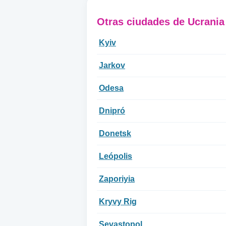
Otras ciudades de Ucrania
Kyiv
Jarkov
Odesa
Dnipró
Donetsk
Leópolis
Zaporiyia
Kryvy Rig
Sevastopol