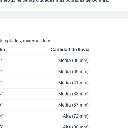
úmero
17
entre las ciudades más pobladas de Ucrania.
emplados, inviernos fríos.
Min
Cantidad de lluvia
5°
Media (38 mm)
3°
Media (39 mm)
1°
Media (41 mm)
4°
Media (38 mm)
9°
Media (57 mm)
4°
Alta (72 mm)
5°
Alta (80 mm)