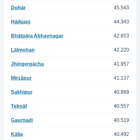
Dohār
45.543
Hājīganj
44.343
Bhātpāra Abhaynagar
42.653
Lālmohan
42.220
Jhingergācha
41.957
Mirzāpur
41.137
Sakhipur
40.869
Teknāf
40.557
Gaurnadi
40.519
Kālia
40.492