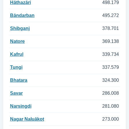
Hāthazāri
498.179
Bāndarban
495.272
Shibganj
378.701
Natore
369.138
Kafrul
339.734
Tungi
337.579
Bhatara
324.300
Savar
286.008
Narsingdi
281.080
Nagar Naluākot
273.000