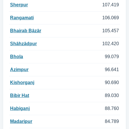
Sherpur
107.419
Rangamati
106.069
Bhairab Bāzār
105.457
Shāhzādpur
102.420
Bhola
99.079
Azimpur
96.641
Kishorganj
90.690
Bibir Hat
89.030
Habiganj
88.760
Madaripur
84.789