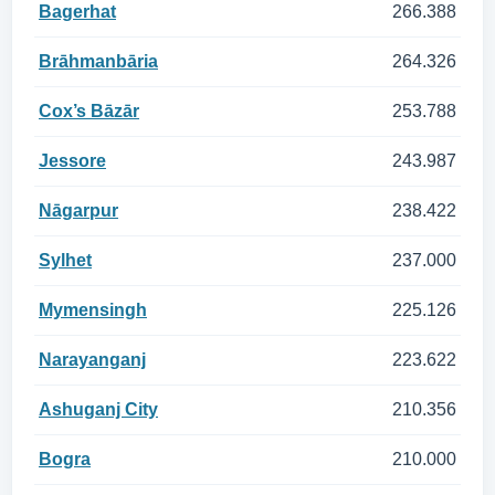
Bagerhat
266.388
Brāhmanbāria
264.326
Cox’s Bāzār
253.788
Jessore
243.987
Nāgarpur
238.422
Sylhet
237.000
Mymensingh
225.126
Narayanganj
223.622
Ashuganj City
210.356
Bogra
210.000