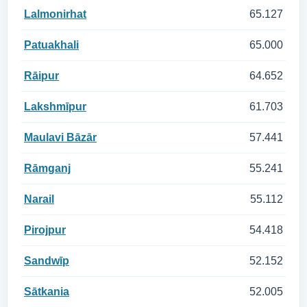
Lalmonirhat
65.127
Patuakhali
65.000
Rāipur
64.652
Lakshmīpur
61.703
Maulavi Bāzār
57.441
Rāmganj
55.241
Narail
55.112
Pirojpur
54.418
Sandwīp
52.152
Sātkania
52.005