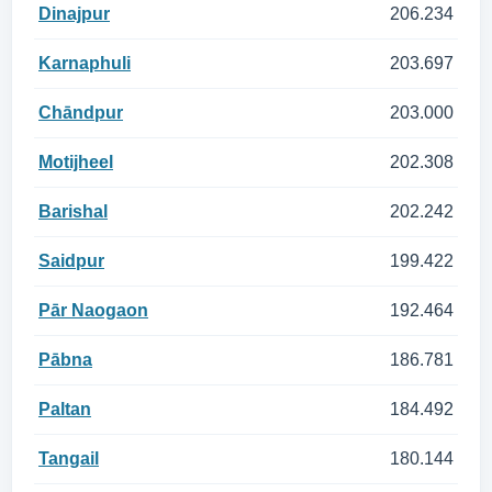
Dinajpur
206.234
Karnaphuli
203.697
Chāndpur
203.000
Motijheel
202.308
Barishal
202.242
Saidpur
199.422
Pār Naogaon
192.464
Pābna
186.781
Paltan
184.492
Tangail
180.144