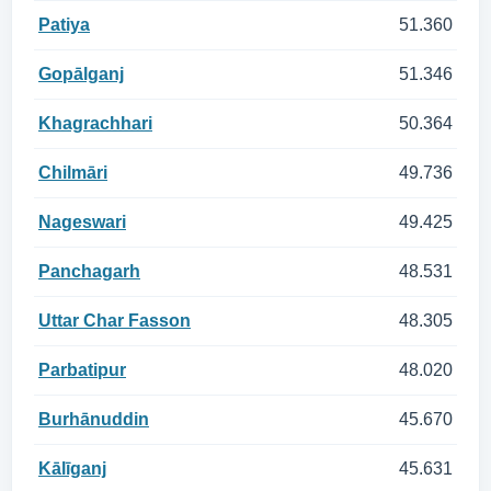
Patiya
51.360
Gopālganj
51.346
Khagrachhari
50.364
Chilmāri
49.736
Nageswari
49.425
Panchagarh
48.531
Uttar Char Fasson
48.305
Parbatipur
48.020
Burhānuddin
45.670
Kālīganj
45.631