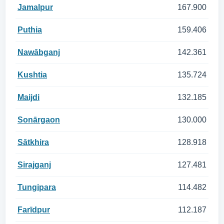
Jamalpur
167.900
Puthia
159.406
Nawābganj
142.361
Kushtia
135.724
Maijdi
132.185
Sonārgaon
130.000
Sātkhira
128.918
Sirajganj
127.481
Tungipara
114.482
Farīdpur
112.187