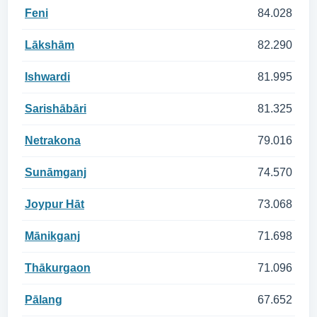
Feni
84.028
Lākshām
82.290
Ishwardi
81.995
Sarishābāri
81.325
Netrakona
79.016
Sunāmganj
74.570
Joypur Hāt
73.068
Mānikganj
71.698
Thākurgaon
71.096
Pālang
67.652