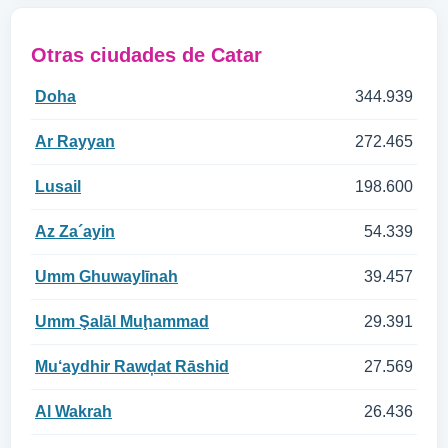
Otras ciudades de Catar
Doha
344.939
Ar Rayyan
272.465
Lusail
198.600
Az Za´ayin
54.339
Umm Ghuwaylīnah
39.457
Umm Şalāl Muḩammad
29.391
Mu‘aydhir Rawḑat Rāshid
27.569
Al Wakrah
26.436