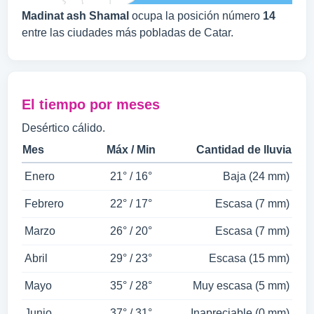
Madinat ash Shamal
ocupa la posición número
14
entre las ciudades más pobladas de Catar.
El tiempo por meses
Desértico cálido.
Mes
Máx / Min
Cantidad de lluvia
Enero
21° / 16°
Baja (24 mm)
Febrero
22° / 17°
Escasa (7 mm)
Marzo
26° / 20°
Escasa (7 mm)
Abril
29° / 23°
Escasa (15 mm)
Mayo
35° / 28°
Muy escasa (5 mm)
Junio
37° / 31°
Inapreciable (0 mm)