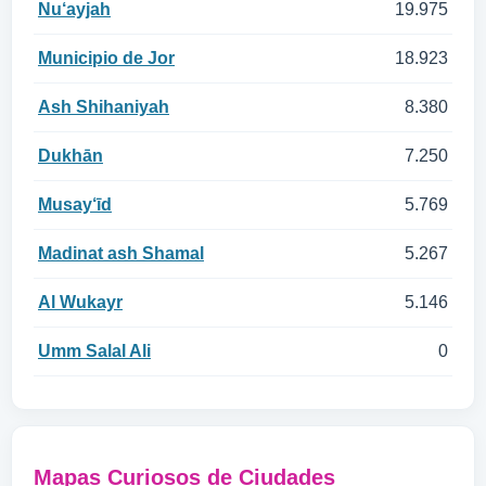
Nu‘ayjah
19.975
Municipio de Jor
18.923
Ash Shihaniyah
8.380
Dukhān
7.250
Musay‘īd
5.769
Madinat ash Shamal
5.267
Al Wukayr
5.146
Umm Salal Ali
0
Mapas Curiosos de Ciudades