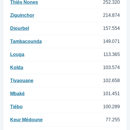
Thiès Nones
252.320
Ziguinchor
214.874
Diourbel
157.554
Tambacounda
149.071
Louga
113.365
Kolda
103.574
Tivaouane
102.658
Mbaké
101.451
Tiébo
100.289
Keur Médoune
77.255