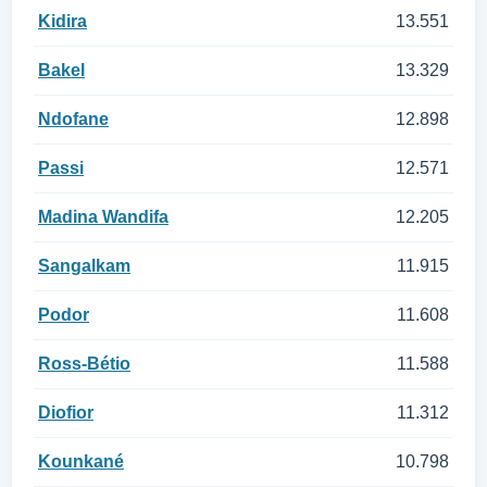
Kidira
13.551
Bakel
13.329
Ndofane
12.898
Passi
12.571
Madina Wandifa
12.205
Sangalkam
11.915
Podor
11.608
Ross-Bétio
11.588
Diofior
11.312
Kounkané
10.798