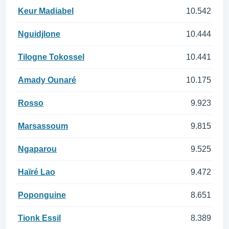
Keur Madiabel
10.542
Nguidjlone
10.444
Tilogne Tokossel
10.441
Amady Ounaré
10.175
Rosso
9.923
Marsassoum
9.815
Ngaparou
9.525
Haïré Lao
9.472
Poponguine
8.651
Tionk Essil
8.389