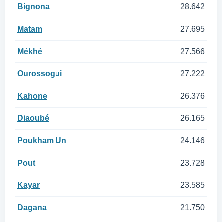
Bignona
28.642
Matam
27.695
Mékhé
27.566
Ourossogui
27.222
Kahone
26.376
Diaoubé
26.165
Poukham Un
24.146
Pout
23.728
Kayar
23.585
Dagana
21.750