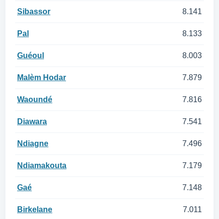
Sibassor
8.141
Pal
8.133
Guéoul
8.003
Malèm Hodar
7.879
Waoundé
7.816
Diawara
7.541
Ndiagne
7.496
Ndiamakouta
7.179
Gaé
7.148
Birkelane
7.011