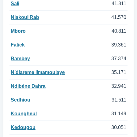
Sali
41.811
Niakoul Rab
41.570
Mboro
40.811
Fatick
39.361
Bambey
37.374
N’diareme limamoulaye
35.171
Ndibène Dahra
32.941
Sedhiou
31.511
Koungheul
31.149
Kedougou
30.051