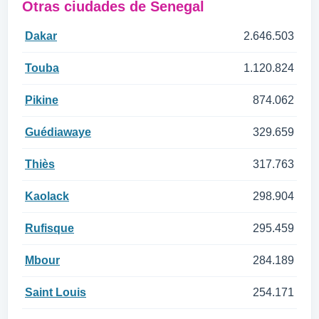
Otras ciudades de Senegal
Dakar
2.646.503
Touba
1.120.824
Pikine
874.062
Guédiawaye
329.659
Thiès
317.763
Kaolack
298.904
Rufisque
295.459
Mbour
284.189
Saint Louis
254.171