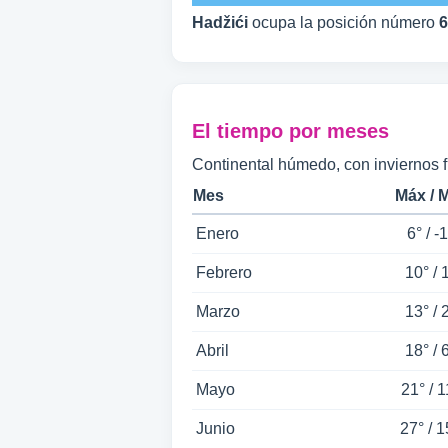
Hadžići
ocupa la posición número
6
El tiempo por meses
Continental húmedo, con inviernos f
Mes
Máx / 
Enero
6° / -1
Febrero
10° / 
Marzo
13° / 
Abril
18° / 
Mayo
21° / 1
Junio
27° / 1