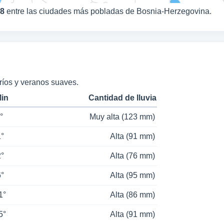
8
entre las ciudades más pobladas de Bosnia-Herzegovina.
ríos y veranos suaves.
Min
Cantidad de lluvia
°
Muy alta (123 mm)
1°
Alta (91 mm)
2°
Alta (76 mm)
6°
Alta (95 mm)
1°
Alta (86 mm)
5°
Alta (91 mm)