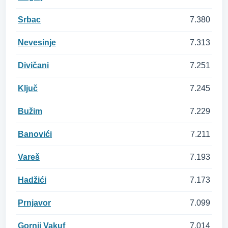
Srbac
7.380
Nevesinje
7.313
Divičani
7.251
Ključ
7.245
Bužim
7.229
Banovići
7.211
Vareš
7.193
Hadžići
7.173
Prnjavor
7.099
Gornji Vakuf
7.014