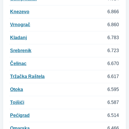
Knezevo
6.866
Vrnograč
6.860
Kladanj
6.783
Srebrenik
6.723
Čelinac
6.670
Tržačka Raštela
6.617
Otoka
6.595
Tojšići
6.587
Pećigrad
6.514
Omarska
6.466