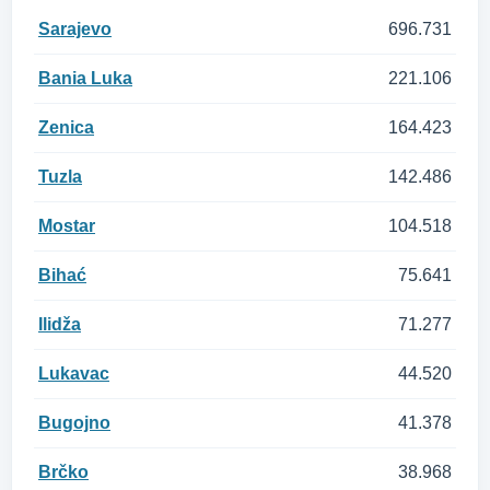
Sarajevo
696.731
Bania Luka
221.106
Zenica
164.423
Tuzla
142.486
Mostar
104.518
Bihać
75.641
Ilidža
71.277
Lukavac
44.520
Bugojno
41.378
Brčko
38.968