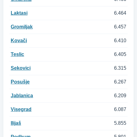
Laktasi
6.464
Gromiljak
6.457
Kovači
6.410
Teslic
6.405
Sekovici
6.315
Posušje
6.267
Jablanica
6.209
Visegrad
6.087
Ilijaš
5.855
Podhum
5.801