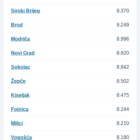
Siroki Brijeg
9.370
Brod
9.249
Modriča
8.996
Novi Grad
8.920
Sokolac
8.842
Žepče
8.502
Kiseljak
8.475
Fojnica
8.244
Milici
8.210
Vogošća
8.180