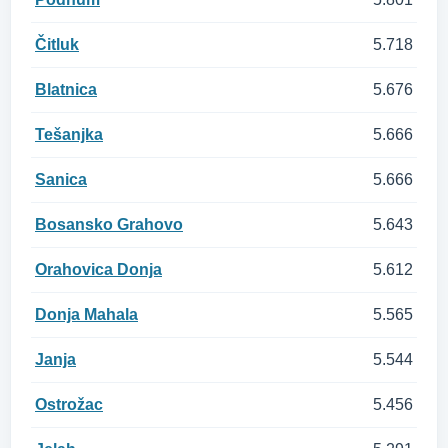
Čitluk
5.718
Blatnica
5.676
Tešanjka
5.666
Sanica
5.666
Bosansko Grahovo
5.643
Orahovica Donja
5.612
Donja Mahala
5.565
Janja
5.544
Ostrožac
5.456