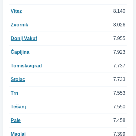
Vitez
8.140
Zvornik
8.026
Donji Vakuf
7.955
Čapljina
7.923
Tomislavgrad
7.737
Stolac
7.733
Trn
7.553
Tešanj
7.550
Pale
7.458
Maglaj
7.399