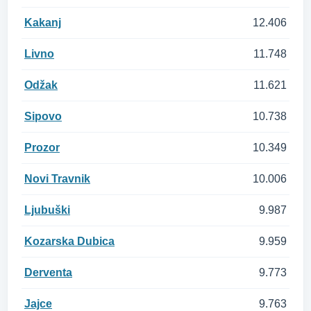
Kakanj
12.406
Livno
11.748
Odžak
11.621
Sipovo
10.738
Prozor
10.349
Novi Travnik
10.006
Ljubuški
9.987
Kozarska Dubica
9.959
Derventa
9.773
Jajce
9.763