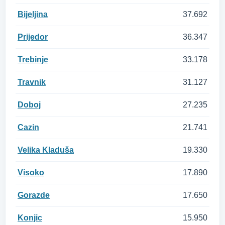
Bijeljina
37.692
Prijedor
36.347
Trebinje
33.178
Travnik
31.127
Doboj
27.235
Cazin
21.741
Velika Kladuša
19.330
Visoko
17.890
Gorazde
17.650
Konjic
15.950