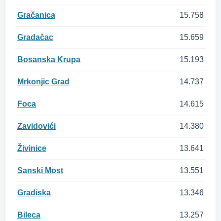
Gračanica
15.758
Gradačac
15.659
Bosanska Krupa
15.193
Mrkonjic Grad
14.737
Foca
14.615
Zavidovići
14.380
Živinice
13.641
Sanski Most
13.551
Gradiska
13.346
Bileca
13.257