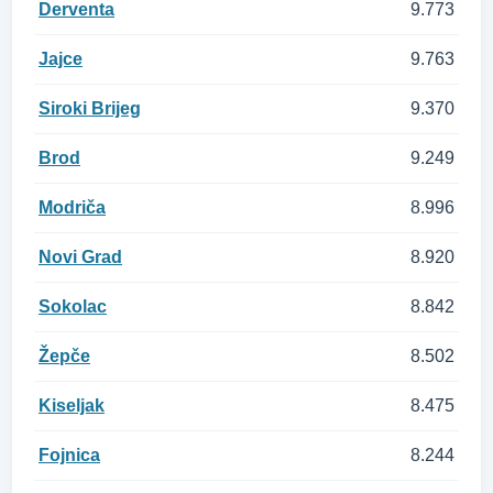
Derventa
9.773
Jajce
9.763
Siroki Brijeg
9.370
Brod
9.249
Modriča
8.996
Novi Grad
8.920
Sokolac
8.842
Žepče
8.502
Kiseljak
8.475
Fojnica
8.244