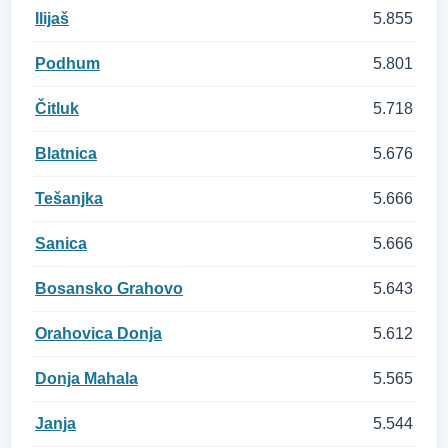
Ilijaš
5.855
Podhum
5.801
Čitluk
5.718
Blatnica
5.676
Tešanjka
5.666
Sanica
5.666
Bosansko Grahovo
5.643
Orahovica Donja
5.612
Donja Mahala
5.565
Janja
5.544