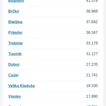
Bugojno
41.378
Brčko
38.968
Bijeljina
37.692
Prijedor
36.347
Trebinje
33.178
Travnik
31.127
Doboj
27.235
Cazin
21.741
Velika Kladuša
19.330
Visoko
17.890