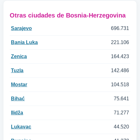
Otras ciudades de Bosnia-Herzegovina
Sarajevo
696.731
Bania Luka
221.106
Zenica
164.423
Tuzla
142.486
Mostar
104.518
Bihać
75.641
Ilidža
71.277
Lukavac
44.520