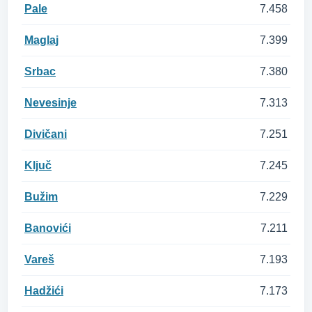
Pale
7.458
Maglaj
7.399
Srbac
7.380
Nevesinje
7.313
Divičani
7.251
Ključ
7.245
Bužim
7.229
Banovići
7.211
Vareš
7.193
Hadžići
7.173