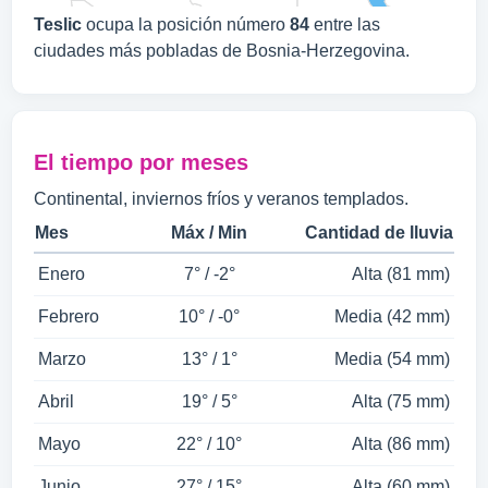
Teslic
ocupa la posición número
84
entre las
ciudades más pobladas de Bosnia-Herzegovina.
El tiempo por meses
Continental, inviernos fríos y veranos templados.
Mes
Máx / Min
Cantidad de lluvia
Enero
7° / -2°
Alta (81 mm)
Febrero
10° / -0°
Media (42 mm)
Marzo
13° / 1°
Media (54 mm)
Abril
19° / 5°
Alta (75 mm)
Mayo
22° / 10°
Alta (86 mm)
Junio
27° / 15°
Alta (60 mm)