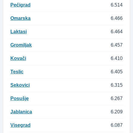
Pećigrad
6.514
Omarska
6.466
Laktasi
6.464
Gromiljak
6.457
Kovači
6.410
Teslic
6.405
Sekovici
6.315
Posušje
6.267
Jablanica
6.209
Visegrad
6.087