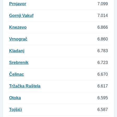
Prnjavor
7.099
Gornji Vakuf
7.014
Knezevo
6.866
Vrnograč
6.860
Kladanj
6.783
Srebrenik
6.723
Čelinac
6.670
Tržačka Raštela
6.617
Otoka
6.595
Tojšići
6.587