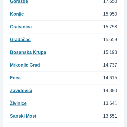
Gorazde
17.650
Konjic
15.950
Gračanica
15.758
Gradačac
15.659
Bosanska Krupa
15.193
Mrkonjic Grad
14.737
Foca
14.615
Zavidovići
14.380
Živinice
13.641
Sanski Most
13.551