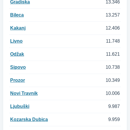
Gradiska
13.346
Bileca
13.257
Kakanj
12.406
Livno
11.748
Odžak
11.621
Sipovo
10.738
Prozor
10.349
Novi Travnik
10.006
Ljubuški
9.987
Kozarska Dubica
9.959