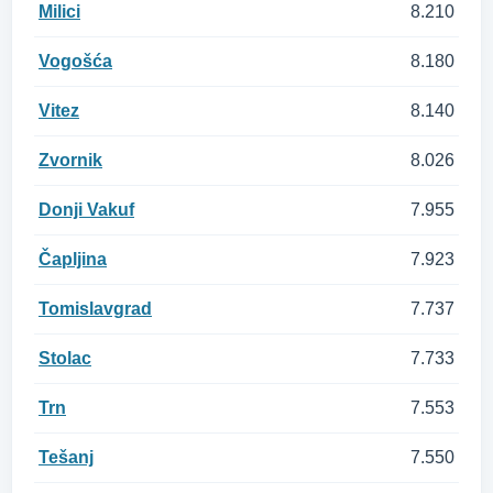
Milici
8.210
Vogošća
8.180
Vitez
8.140
Zvornik
8.026
Donji Vakuf
7.955
Čapljina
7.923
Tomislavgrad
7.737
Stolac
7.733
Trn
7.553
Tešanj
7.550