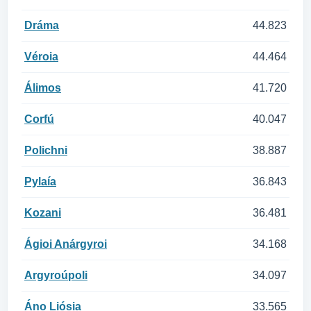
Dráma
44.823
Véroia
44.464
Álimos
41.720
Corfú
40.047
Polichni
38.887
Pylaía
36.843
Kozani
36.481
Ágioi Anárgyroi
34.168
Argyroúpoli
34.097
Áno Liósia
33.565