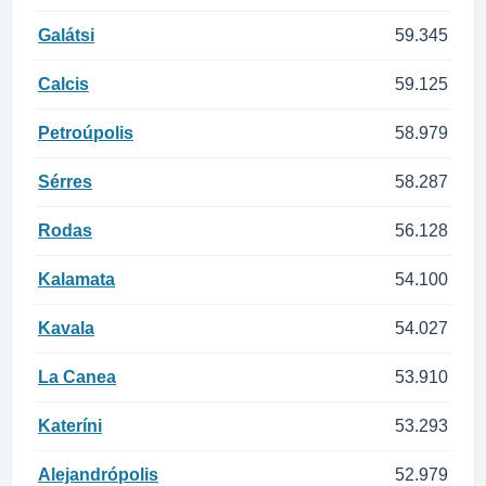
Galátsi
59.345
Calcis
59.125
Petroúpolis
58.979
Sérres
58.287
Rodas
56.128
Kalamata
54.100
Kavala
54.027
La Canea
53.910
Kateríni
53.293
Alejandrópolis
52.979