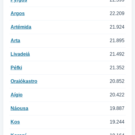
Argos
22.209
Artémida
21.924
Arta
21.895
Livadeiá
21.492
Péfki
21.352
Oraiókastro
20.852
Aígio
20.422
Náousa
19.887
Kos
19.244