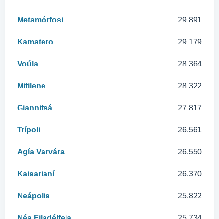
Metamórfosi
29.891
Kamatero
29.179
Voúla
28.364
Mitilene
28.322
Giannitsá
27.817
Trípoli
26.561
Agía Varvára
26.550
Kaisarianí
26.370
Neápolis
25.822
Néa Filadélfeia
25.734