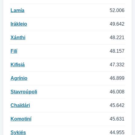
Lamía
52.006
Irákleio
49.642
Xánthi
48.221
Filí
48.157
Kifisiá
47.332
Agrínio
46.899
Stavroúpoli
46.008
Chaïdári
45.642
Komotiní
45.631
Sykiés
44.955