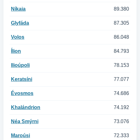
Níkaia
89.380
Glyfáda
87.305
Volos
86.048
Ílion
84.793
Ilioúpoli
78.153
Keratsíni
77.077
Évosmos
74.686
Khalándrion
74.192
Néa Smýrni
73.076
Maroúsi
72.333