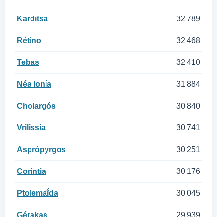
Karditsa
32.789
Rétino
32.468
Tebas
32.410
Néa Ionía
31.884
Cholargós
30.840
Vrilissia
30.741
Asprópyrgos
30.251
Corintia
30.176
Ptolemaḯda
30.045
Gérakas
29.939