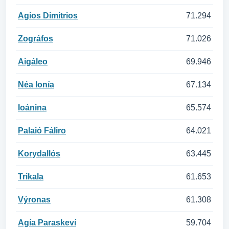
Agios Dimitrios
71.294
Zográfos
71.026
Aigáleo
69.946
Néa Ionía
67.134
Ioánina
65.574
Palaió Fáliro
64.021
Korydallós
63.445
Trikala
61.653
Výronas
61.308
Agía Paraskeví
59.704