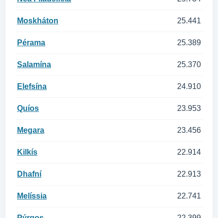
Moskháton
25.441
Pérama
25.389
Salamína
25.370
Elefsína
24.910
Quíos
23.953
Megara
23.456
Kilkís
22.914
Dhafní
22.913
Melíssia
22.741
Pýrgos
22.399