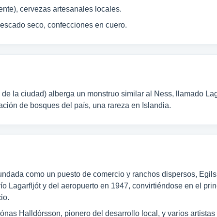
ente), cervezas artesanales locales.
pescado seco, confecciones en cuero.
a de la ciudad) alberga un monstruo similar al Ness, llamado La
ación de bosques del país, una rareza en Islandia.
fundada como un puesto de comercio y ranchos dispersos, Egilss
ío Lagarfljót y del aeropuerto en 1947, convirtiéndose en el prin
io.
nas Halldórsson, pionero del desarrollo local, y varios artista