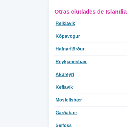
Otras ciudades de Islandia
Reikiavik
Kópavogur
Hafnarfjörður
Reykjanesbær
Akureyri
Keflavík
Mosfellsbær
Garðabær
Selfoss