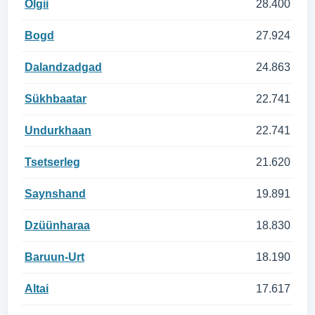
Ölgii
28.400
Bogd
27.924
Dalandzadgad
24.863
Sükhbaatar
22.741
Undurkhaan
22.741
Tsetserleg
21.620
Saynshand
19.891
Dzüünharaa
18.830
Baruun-Urt
18.190
Altai
17.617