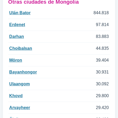
Otras ciudades de Mongolia
Ulán Bator
844.818
Erdenet
97.814
Darhan
83.883
Choibalsan
44.835
Möron
39.404
Bayanhongor
30.931
Ulaangom
30.092
Khovd
29.800
Arvayheer
29.420