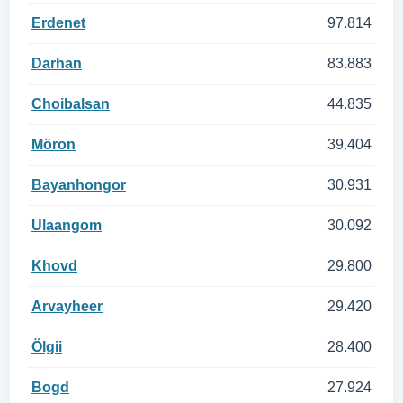
Erdenet
97.814
Darhan
83.883
Choibalsan
44.835
Möron
39.404
Bayanhongor
30.931
Ulaangom
30.092
Khovd
29.800
Arvayheer
29.420
Ölgii
28.400
Bogd
27.924