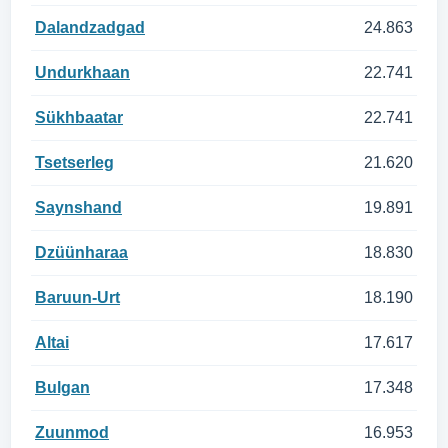
Dalandzadgad
24.863
Undurkhaan
22.741
Sükhbaatar
22.741
Tsetserleg
21.620
Saynshand
19.891
Dzüünharaa
18.830
Baruun-Urt
18.190
Altai
17.617
Bulgan
17.348
Zuunmod
16.953