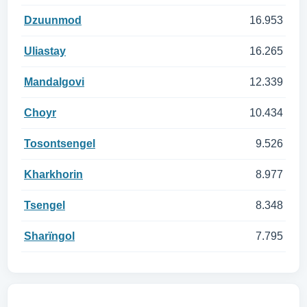
Dzuunmod
16.953
Uliastay
16.265
Mandalgovi
12.339
Choyr
10.434
Tosontsengel
9.526
Kharkhorin
8.977
Tsengel
8.348
Sharïngol
7.795