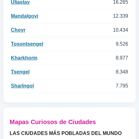
Uliastay
16.265
Mandalgovi
12.339
Choyr
10.434
Tosontsengel
9.526
Kharkhorin
8.977
Tsengel
8.348
Sharïngol
7.795
Mapas Curiosos de Ciudades
LAS CIUDADES MÁS POBLADAS DEL MUNDO