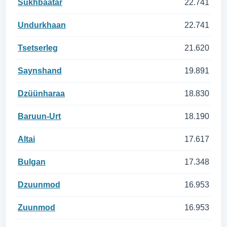
Sükhbaatar
22.741
Undurkhaan
22.741
Tsetserleg
21.620
Saynshand
19.891
Dzüünharaa
18.830
Baruun-Urt
18.190
Altai
17.617
Bulgan
17.348
Dzuunmod
16.953
Zuunmod
16.953