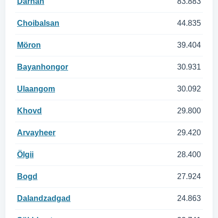
Darhan
83.883
Choibalsan
44.835
Möron
39.404
Bayanhongor
30.931
Ulaangom
30.092
Khovd
29.800
Arvayheer
29.420
Ölgii
28.400
Bogd
27.924
Dalandzadgad
24.863