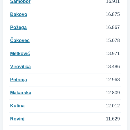
Samobor
16.911
Đakovo
16.875
Požega
16.867
Čakovec
15.078
Metković
13.971
Virovitica
13.486
Petrinja
12.963
Makarska
12.809
Kutina
12.012
Rovinj
11.629