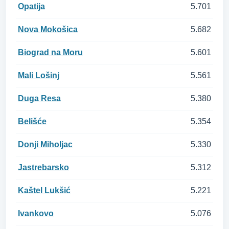
Opatija
5.701
Nova Mokošica
5.682
Biograd na Moru
5.601
Mali Lošinj
5.561
Duga Resa
5.380
Belišće
5.354
Donji Miholjac
5.330
Jastrebarsko
5.312
Kaštel Lukšić
5.221
Ivankovo
5.076