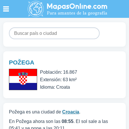
POŽEGA
Población: 16.867
Extensión: 63 km²
Idioma: Croata
Požega es una ciudad de
Croacia
.
En Požega ahora son las
08:55
. El sol sale a las
05:41 y se pone a las 20:11.