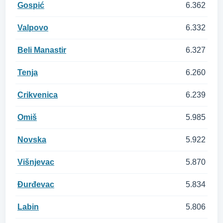
Gospić
6.362
Valpovo
6.332
Beli Manastir
6.327
Tenja
6.260
Crikvenica
6.239
Omiš
5.985
Novska
5.922
Višnjevac
5.870
Đurđevac
5.834
Labin
5.806