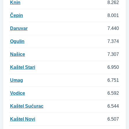
Knin
8.262
Čepin
8.001
Daruvar
7.440
Ogulin
7.374
Našice
7.307
Kaštel Stari
6.950
Umag
6.751
Vodice
6.592
Kaštel Sućurac
6.544
Kaštel Novi
6.507