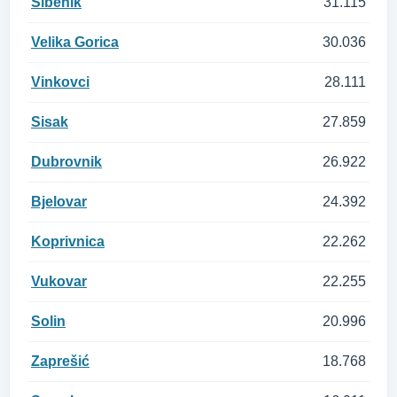
Šibenik
31.115
Velika Gorica
30.036
Vinkovci
28.111
Sisak
27.859
Dubrovnik
26.922
Bjelovar
24.392
Koprivnica
22.262
Vukovar
22.255
Solin
20.996
Zaprešić
18.768