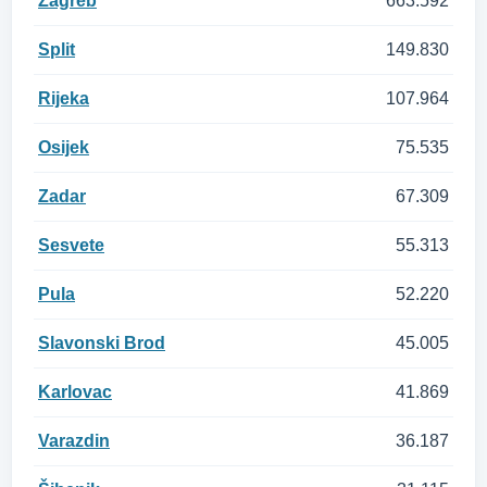
Zagreb
663.592
Split
149.830
Rijeka
107.964
Osijek
75.535
Zadar
67.309
Sesvete
55.313
Pula
52.220
Slavonski Brod
45.005
Karlovac
41.869
Varazdin
36.187