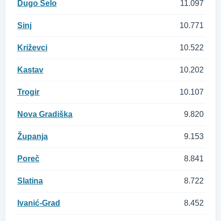
Dugo Selo
11.097
Sinj
10.771
Križevci
10.522
Kastav
10.202
Trogir
10.107
Nova Gradiška
9.820
Županja
9.153
Poreč
8.841
Slatina
8.722
Ivanić-Grad
8.452