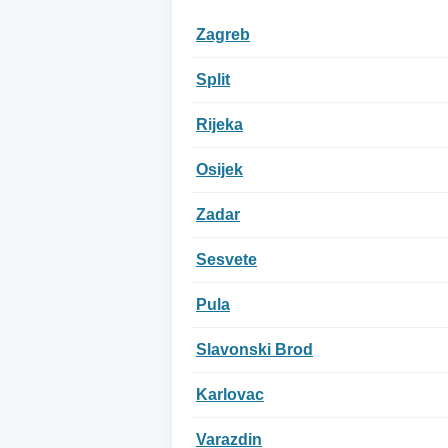
Zagreb
Split
Rijeka
Osijek
Zadar
Sesvete
Pula
Slavonski Brod
Karlovac
Varazdin