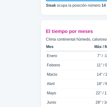
Sisak
ocupa la posición número
14
El tiempo por meses
Clima continental húmedo, caluroso e
Mes
Máx / 
Enero
7° / -1
Febrero
11° / 
Marzo
14° / 
Abril
18° / 
Mayo
22° / 1
Junio
28° / 1