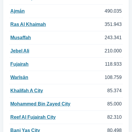
Ajmán
490.035
Ras Al Khaimah
351.943
Musaffah
243.341
Jebel Ali
210.000
Fujairah
118.933
Warīsān
108.759
Khalifah A City
85.374
Mohammed Bin Zayed City
85.000
Reef Al Fujairah City
82.310
Bani Yas City
80.498