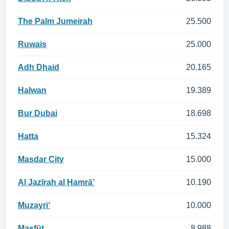
The Palm Jumeirah
25.500
Ruwais
25.000
Adh Dhaid
20.165
Halwan
19.389
Bur Dubai
18.698
Hatta
15.324
Masdar City
15.000
Al Jazīrah al Ḩamrā’
10.190
Muzayri‘
10.000
Maşfūţ
8.988