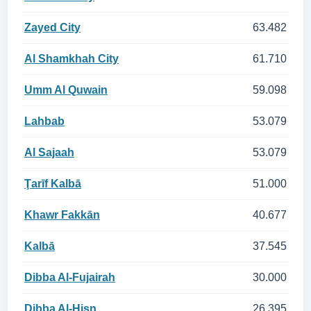
Zayed City
63.482
Al Shamkhah City
61.710
Umm Al Quwain
59.098
Lahbab
53.079
Al Sajaah
53.079
Ţarīf Kalbā
51.000
Khawr Fakkān
40.677
Kalbā
37.545
Dibba Al-Fujairah
30.000
Dibba Al-Hisn
26.395