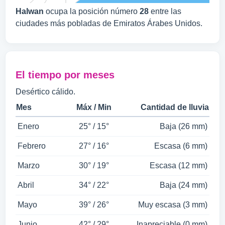
Halwan
ocupa la posición número
28
entre las
ciudades más pobladas de Emiratos Árabes Unidos.
El tiempo por meses
Desértico cálido.
Mes
Máx / Min
Cantidad de lluvia
Enero
25° / 15°
Baja (26 mm)
Febrero
27° / 16°
Escasa (6 mm)
Marzo
30° / 19°
Escasa (12 mm)
Abril
34° / 22°
Baja (24 mm)
Mayo
39° / 26°
Muy escasa (3 mm)
Junio
42° / 29°
Inapreciable (0 mm)