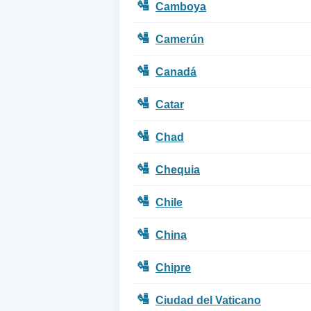
🛂
Camboya
🛂
Camerún
🛂
Canadá
🛂
Catar
🛂
Chad
🛂
Chequia
🛂
Chile
🛂
China
🛂
Chipre
🛂
Ciudad del Vaticano