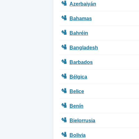
🛂
Azerbaiyán
🛂
Bahamas
🛂
Bahréin
🛂
Bangladesh
🛂
Barbados
🛂
Bélgica
🛂
Belice
🛂
Benín
🛂
Bielorrusia
🛂
Bolivia