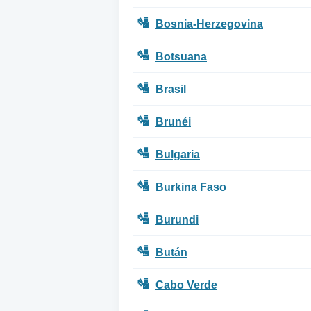
🛂
Bosnia-Herzegovina
🛂
Botsuana
🛂
Brasil
🛂
Brunéi
🛂
Bulgaria
🛂
Burkina Faso
🛂
Burundi
🛂
Bután
🛂
Cabo Verde