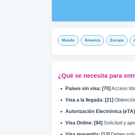
Mundo
Ámerica
Europa
¿Qué se necesita para ent
Países sin visa: [70]
Acceso libr
Visa a la llegada: [21]
Obtención
Autorización Electrónica (eTA):
Visa Online: [94]
Solicitud y apr
Visa requerida: [13]
Debes solici