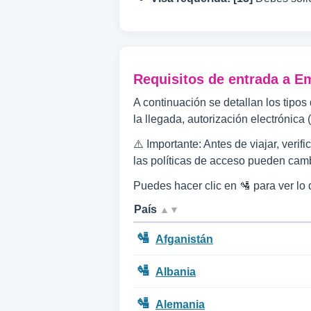
Requisitos de entrada a E
A continuación se detallan los tipo
la llegada, autorización electrónica 
⚠️ Importante: Antes de viajar, veri
las políticas de acceso pueden camb
Puedes hacer clic en 🛂 para ver lo
País
▲▼
🛂
Afganistán
🛂
Albania
🛂
Alemania