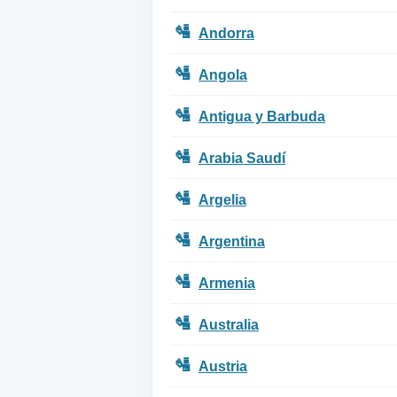
🛂
Andorra
🛂
Angola
🛂
Antigua y Barbuda
🛂
Arabia Saudí
🛂
Argelia
🛂
Argentina
🛂
Armenia
🛂
Australia
🛂
Austria