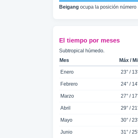
Beigang
ocupa la posición número
El tiempo por meses
Subtropical húmedo.
Mes
Máx / M
Enero
23° / 13
Febrero
24° / 14
Marzo
27° / 17
Abril
29° / 21
Mayo
30° / 23
Junio
31° / 25