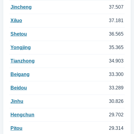
Jincheng
37.507
Xiluo
37.181
Shetou
36.565
Yongjing
35.365
Tianzhong
34.903
Beigang
33.300
Beidou
33.289
Jinhu
30.826
Hengchun
29.702
Pitou
29.314