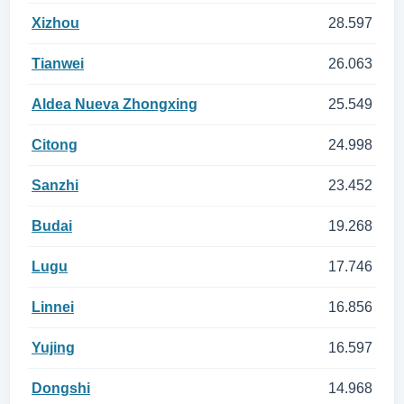
Xizhou
28.597
Tianwei
26.063
Aldea Nueva Zhongxing
25.549
Citong
24.998
Sanzhi
23.452
Budai
19.268
Lugu
17.746
Linnei
16.856
Yujing
16.597
Dongshi
14.968