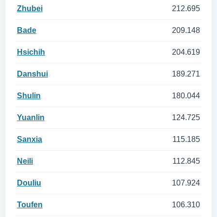
Zhubei
212.695
Bade
209.148
Hsichih
204.619
Danshui
189.271
Shulin
180.044
Yuanlin
124.725
Sanxia
115.185
Neili
112.845
Douliu
107.924
Toufen
106.310