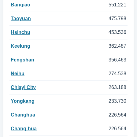
Banqiao
551.221
Taoyuan
475.798
Hsinchu
453.536
Keelung
362.487
Fengshan
356.463
Neihu
274.538
Chiayi City
263.188
Yongkang
233.730
Changhua
226.564
Chang-hua
226.564