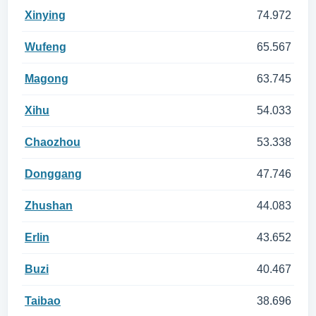
Xinying
74.972
Wufeng
65.567
Magong
63.745
Xihu
54.033
Chaozhou
53.338
Donggang
47.746
Zhushan
44.083
Erlin
43.652
Buzi
40.467
Taibao
38.696