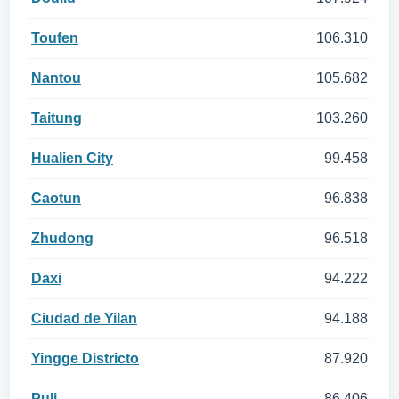
Toufen
106.310
Nantou
105.682
Taitung
103.260
Hualien City
99.458
Caotun
96.838
Zhudong
96.518
Daxi
94.222
Ciudad de Yilan
94.188
Yingge Districto
87.920
Puli
86.406