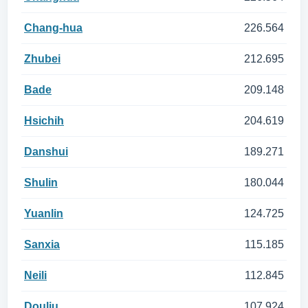
Chang-hua
226.564
Zhubei
212.695
Bade
209.148
Hsichih
204.619
Danshui
189.271
Shulin
180.044
Yuanlin
124.725
Sanxia
115.185
Neili
112.845
Douliu
107.924