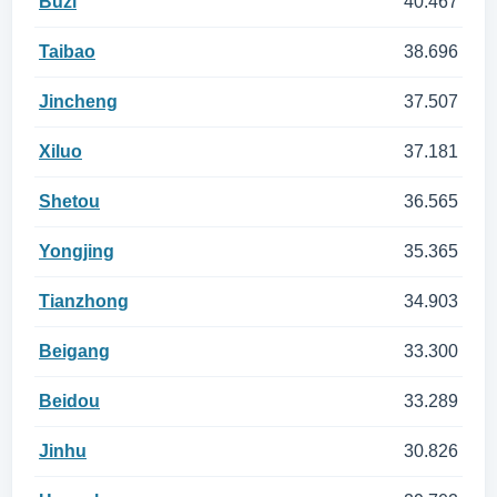
Buzi
40.467
Taibao
38.696
Jincheng
37.507
Xiluo
37.181
Shetou
36.565
Yongjing
35.365
Tianzhong
34.903
Beigang
33.300
Beidou
33.289
Jinhu
30.826