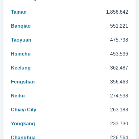
Tainan
1.856.642
Banqiao
551.221
Taoyuan
475.798
Hsinchu
453.536
Keelung
362.487
Fengshan
356.463
Neihu
274.538
Chiayi City
263.188
Yongkang
233.730
Changhua
226.564