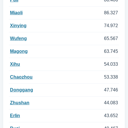
Miaoli
86.327
Xinying
74.972
Wufeng
65.567
Magong
63.745
Xihu
54.033
Chaozhou
53.338
Donggang
47.746
Zhushan
44.083
Erlin
43.652