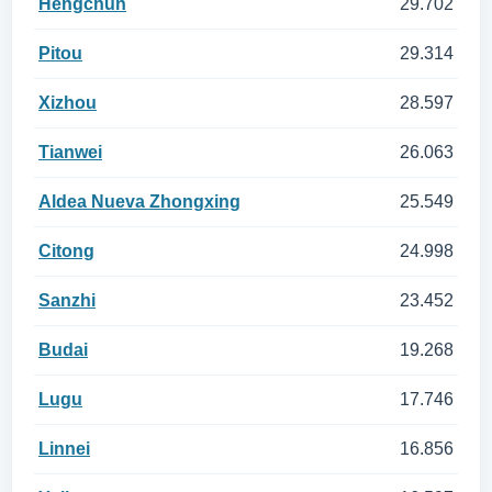
Hengchun
29.702
Pitou
29.314
Xizhou
28.597
Tianwei
26.063
Aldea Nueva Zhongxing
25.549
Citong
24.998
Sanzhi
23.452
Budai
19.268
Lugu
17.746
Linnei
16.856