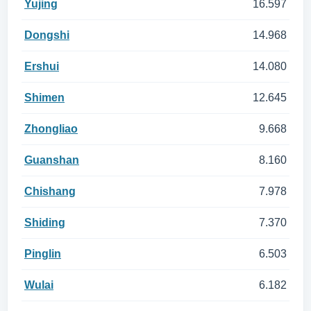
Yujing
16.597
Dongshi
14.968
Ershui
14.080
Shimen
12.645
Zhongliao
9.668
Guanshan
8.160
Chishang
7.978
Shiding
7.370
Pinglin
6.503
Wulai
6.182