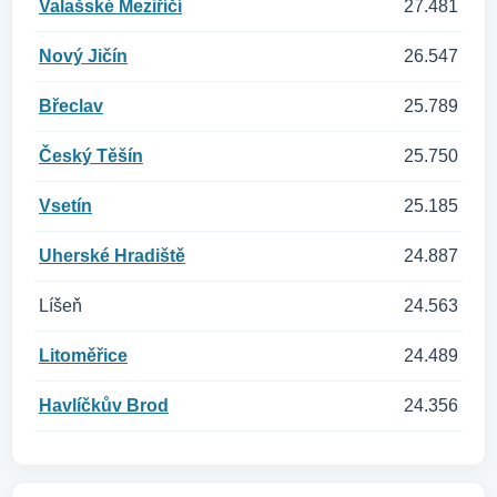
Valašské Meziříčí
27.481
Nový Jičín
26.547
Břeclav
25.789
Český Těšín
25.750
Vsetín
25.185
Uherské Hradiště
24.887
Líšeň
24.563
Litoměřice
24.489
Havlíčkův Brod
24.356