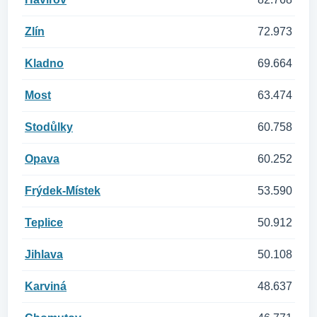
Zlín
72.973
Kladno
69.664
Most
63.474
Stodůlky
60.758
Opava
60.252
Frýdek-Místek
53.590
Teplice
50.912
Jihlava
50.108
Karviná
48.637