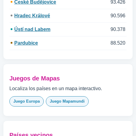
České Budějovice
93.426
Hradec Králové
90.596
Ústí nad Labem
90.378
Pardubice
88.520
Juegos de Mapas
Localiza los países en un mapa interactivo.
Juego Europa
Juego Mapamundi
Países vecinos