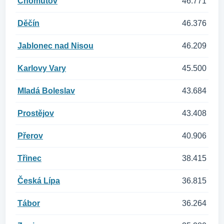
Chomutov
46.771
Děčín
46.376
Jablonec nad Nisou
46.209
Karlovy Vary
45.500
Mladá Boleslav
43.684
Prostějov
43.408
Přerov
40.906
Třinec
38.415
Česká Lípa
36.815
Tábor
36.264