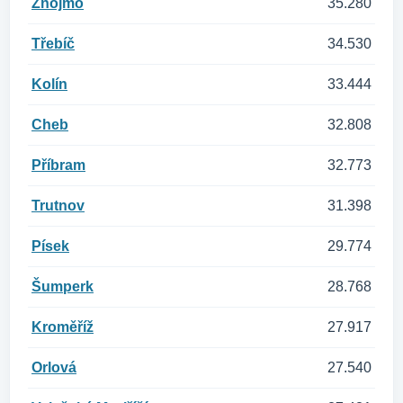
Znojmo
35.280
Třebíč
34.530
Kolín
33.444
Cheb
32.808
Příbram
32.773
Trutnov
31.398
Písek
29.774
Šumperk
28.768
Kroměříž
27.917
Orlová
27.540