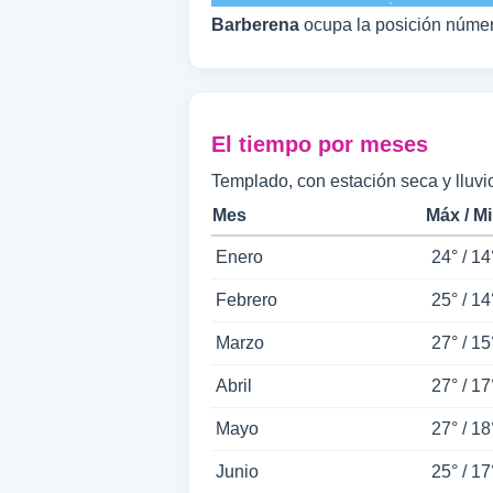
Barberena
ocupa la posición núme
El tiempo por meses
Templado, con estación seca y lluvi
Mes
Máx / M
Enero
24° / 14
Febrero
25° / 14
Marzo
27° / 15
Abril
27° / 17
Mayo
27° / 18
Junio
25° / 17