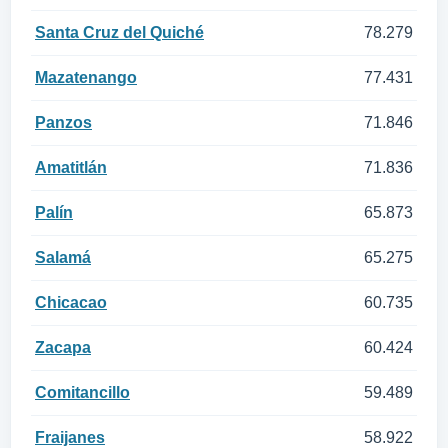
Santa Cruz del Quiché
78.279
Mazatenango
77.431
Panzos
71.846
Amatitlán
71.836
Palín
65.873
Salamá
65.275
Chicacao
60.735
Zacapa
60.424
Comitancillo
59.489
Fraijanes
58.922