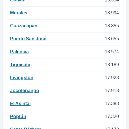
Morales
18.994
Guazacapán
18.855
Puerto San José
18.655
Palencia
18.574
Tiquisate
18.189
Lívingston
17.923
Jocotenango
17.918
El Asintal
17.388
Poptún
17.320