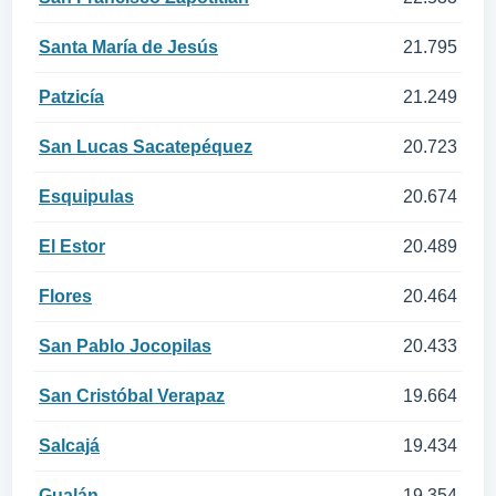
Santa María de Jesús
21.795
Patzicía
21.249
San Lucas Sacatepéquez
20.723
Esquipulas
20.674
El Estor
20.489
Flores
20.464
San Pablo Jocopilas
20.433
San Cristóbal Verapaz
19.664
Salcajá
19.434
Gualán
19.354