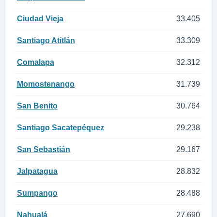
Ciudad Vieja
33.405
Santiago Atitlán
33.309
Comalapa
32.312
Momostenango
31.739
San Benito
30.764
Santiago Sacatepéquez
29.238
San Sebastián
29.167
Jalpatagua
28.832
Sumpango
28.488
Nahualá
27.690