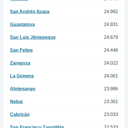
San Andrés Itzapa
24.992
Guastatoya
24.831
San Luis Jilotepeque
24.679
San Felipe
24.446
Zaragoza
24.022
La Gomera
24.001
Alotenango
23.986
Nebaj
23.301
Cabricán
23.033
San Francisco Zapotitlán
22.533