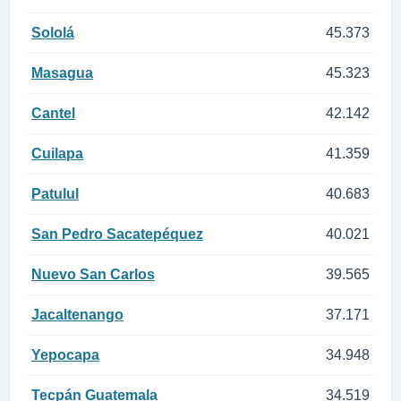
Sololá
45.373
Masagua
45.323
Cantel
42.142
Cuilapa
41.359
Patulul
40.683
San Pedro Sacatepéquez
40.021
Nuevo San Carlos
39.565
Jacaltenango
37.171
Yepocapa
34.948
Tecpán Guatemala
34.519