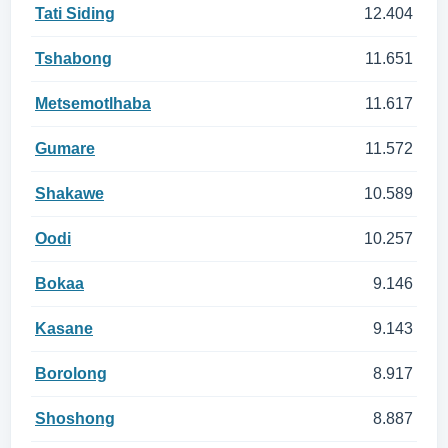
Tati Siding
12.404
Tshabong
11.651
Metsemotlhaba
11.617
Gumare
11.572
Shakawe
10.589
Oodi
10.257
Bokaa
9.146
Kasane
9.143
Borolong
8.917
Shoshong
8.887