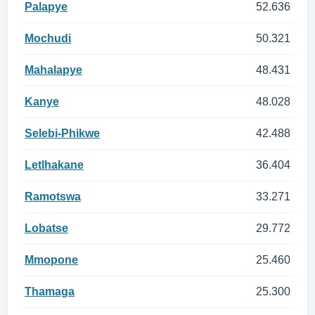
Palapye
52.636
Mochudi
50.321
Mahalapye
48.431
Kanye
48.028
Selebi-Phikwe
42.488
Letlhakane
36.404
Ramotswa
33.271
Lobatse
29.772
Mmopone
25.460
Thamaga
25.300