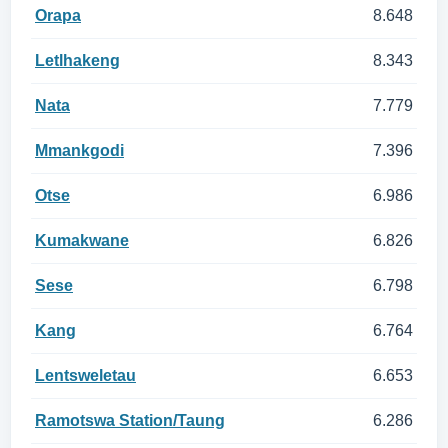
Orapa
8.648
Letlhakeng
8.343
Nata
7.779
Mmankgodi
7.396
Otse
6.986
Kumakwane
6.826
Sese
6.798
Kang
6.764
Lentsweletau
6.653
Ramotswa Station/Taung
6.286