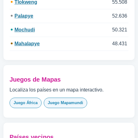
Tlokweng
55.508
Palapye
52.636
Mochudi
50.321
Mahalapye
48.431
Juegos de Mapas
Localiza los países en un mapa interactivo.
Juego África
Juego Mapamundi
Países vecinos