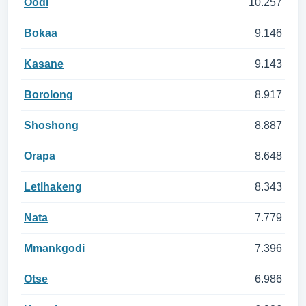
Oodi
10.257
Bokaa
9.146
Kasane
9.143
Borolong
8.917
Shoshong
8.887
Orapa
8.648
Letlhakeng
8.343
Nata
7.779
Mmankgodi
7.396
Otse
6.986