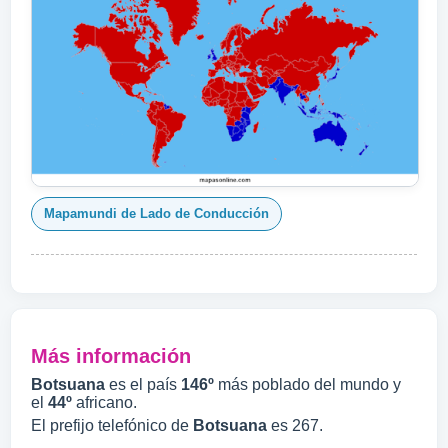
Mapamundi de Lado de Conducción
Más información
Botsuana
es el país
146º
más poblado del mundo y
el
44º
africano.
El prefijo telefónico de
Botsuana
es 267.