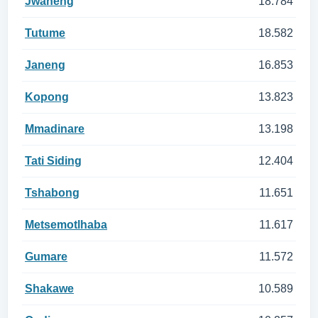
Jwaneng
18.784
Tutume
18.582
Janeng
16.853
Kopong
13.823
Mmadinare
13.198
Tati Siding
12.404
Tshabong
11.651
Metsemotlhaba
11.617
Gumare
11.572
Shakawe
10.589