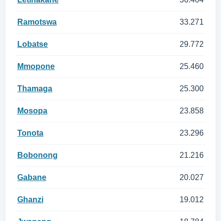
Ramotswa
33.271
Lobatse
29.772
Mmopone
25.460
Thamaga
25.300
Mosopa
23.858
Tonota
23.296
Bobonong
21.216
Gabane
20.027
Ghanzi
19.012