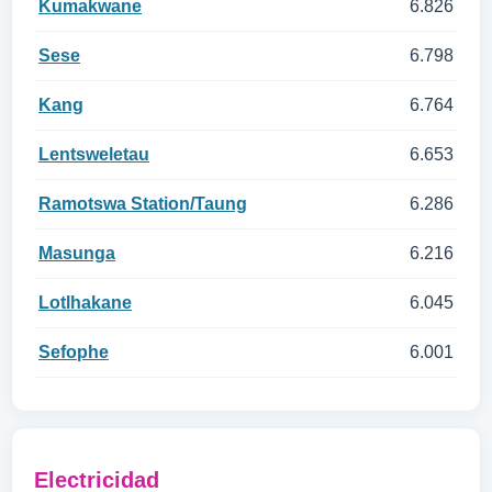
Kumakwane
6.826
Sese
6.798
Kang
6.764
Lentsweletau
6.653
Ramotswa Station/Taung
6.286
Masunga
6.216
Lotlhakane
6.045
Sefophe
6.001
Electricidad