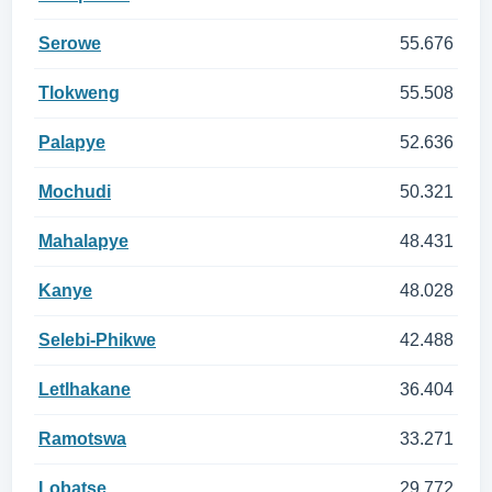
Serowe
55.676
Tlokweng
55.508
Palapye
52.636
Mochudi
50.321
Mahalapye
48.431
Kanye
48.028
Selebi-Phikwe
42.488
Letlhakane
36.404
Ramotswa
33.271
Lobatse
29.772