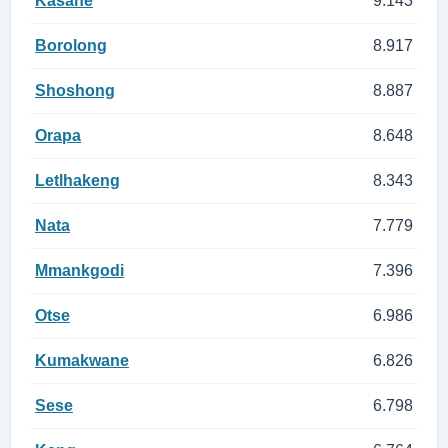
Kasane
9.143
Borolong
8.917
Shoshong
8.887
Orapa
8.648
Letlhakeng
8.343
Nata
7.779
Mmankgodi
7.396
Otse
6.986
Kumakwane
6.826
Sese
6.798