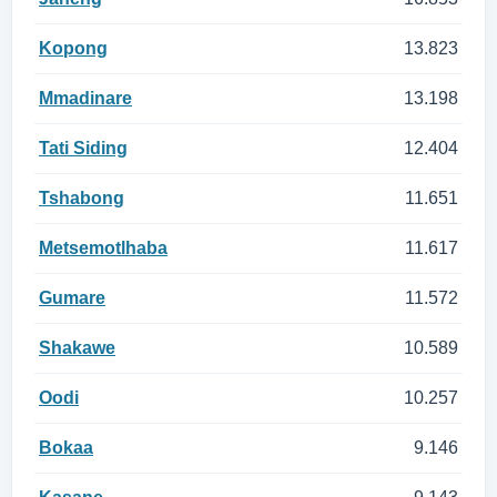
Kopong
13.823
Mmadinare
13.198
Tati Siding
12.404
Tshabong
11.651
Metsemotlhaba
11.617
Gumare
11.572
Shakawe
10.589
Oodi
10.257
Bokaa
9.146