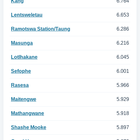
Kang
6.764
Lentsweletau
6.653
Ramotswa Station/Taung
6.286
Masunga
6.216
Lotlhakane
6.045
Sefophe
6.001
Rasesa
5.966
Maitengwe
5.929
Mathangwane
5.918
Shashe Mooke
5.897