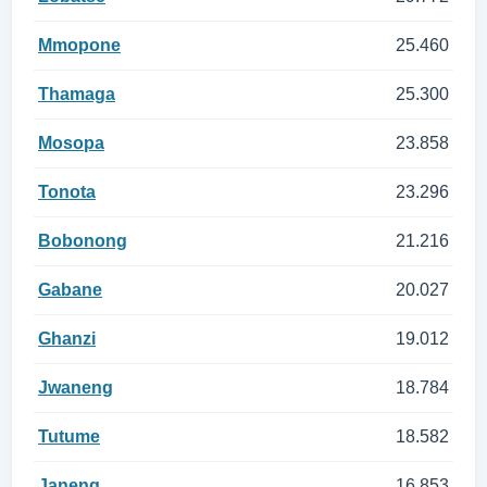
Mmopone
25.460
Thamaga
25.300
Mosopa
23.858
Tonota
23.296
Bobonong
21.216
Gabane
20.027
Ghanzi
19.012
Jwaneng
18.784
Tutume
18.582
Janeng
16.853