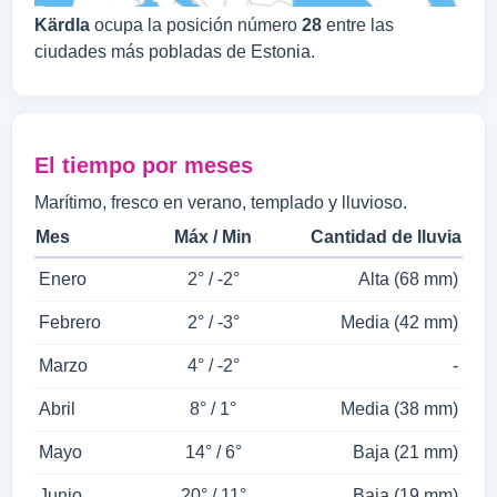
Kärdla
ocupa la posición número
28
entre las
ciudades más pobladas de Estonia.
El tiempo por meses
Marítimo, fresco en verano, templado y lluvioso.
Mes
Máx / Min
Cantidad de lluvia
Enero
2° / -2°
Alta (68 mm)
Febrero
2° / -3°
Media (42 mm)
Marzo
4° / -2°
-
Abril
8° / 1°
Media (38 mm)
Mayo
14° / 6°
Baja (21 mm)
Junio
20° / 11°
Baja (19 mm)