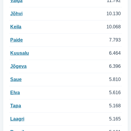
Valga
11.792
Jõhvi
10.130
Keila
10.068
Paide
7.793
Kuusalu
6.464
Jõgeva
6.396
Saue
5.810
Elva
5.616
Tapa
5.168
Laagri
5.165