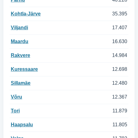
Kohtla-Järve
35.395
Viljandi
17.407
Maardu
16.630
Rakvere
14.984
Kuressaare
12.698
Sillamäe
12.480
Võru
12.367
Tori
11.879
Haapsalu
11.805