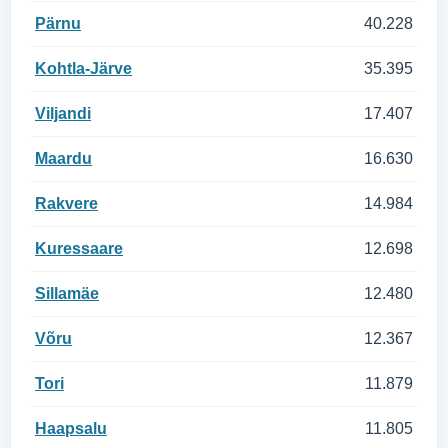
Pärnu
40.228
Kohtla-Järve
35.395
Viljandi
17.407
Maardu
16.630
Rakvere
14.984
Kuressaare
12.698
Sillamäe
12.480
Võru
12.367
Tori
11.879
Haapsalu
11.805