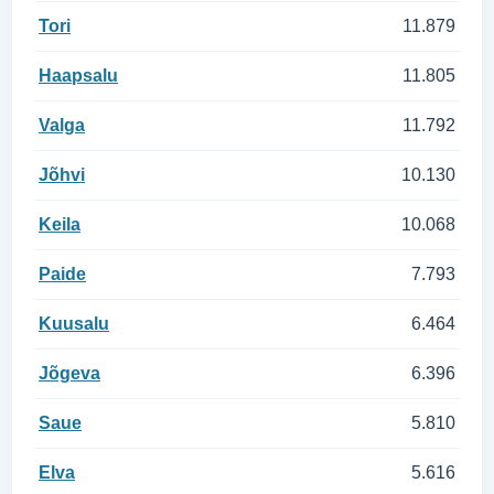
Tori
11.879
Haapsalu
11.805
Valga
11.792
Jõhvi
10.130
Keila
10.068
Paide
7.793
Kuusalu
6.464
Jõgeva
6.396
Saue
5.810
Elva
5.616