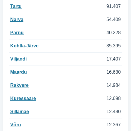
Tartu
91.407
Narva
54.409
Pärnu
40.228
Kohtla-Järve
35.395
Viljandi
17.407
Maardu
16.630
Rakvere
14.984
Kuressaare
12.698
Sillamäe
12.480
Võru
12.367