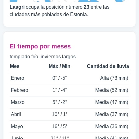
Laagri
ocupa la posición número
23
entre las
ciudades más pobladas de Estonia.
El tiempo por meses
templado frío, inviernos largos.
Mes
Máx / Min
Cantidad de lluvia
Enero
0° / -5°
Alta (73 mm)
Febrero
1° / -4°
Media (52 mm)
Marzo
5° / -2°
Media (47 mm)
Abril
10° / 1°
Media (37 mm)
Mayo
16° / 5°
Media (36 mm)
Junio
21° / 11°
Media (41 mm)