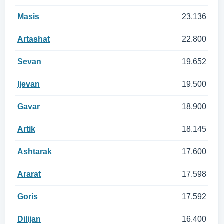
Masis
23.136
Artashat
22.800
Sevan
19.652
Ijevan
19.500
Gavar
18.900
Artik
18.145
Ashtarak
17.600
Ararat
17.598
Goris
17.592
Dilijan
16.400