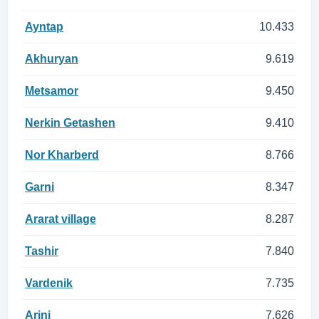
Ayntap
10.433
Akhuryan
9.619
Metsamor
9.450
Nerkin Getashen
9.410
Nor Kharberd
8.766
Garni
8.347
Ararat village
8.287
Tashir
7.840
Vardenik
7.735
Arinj
7.626