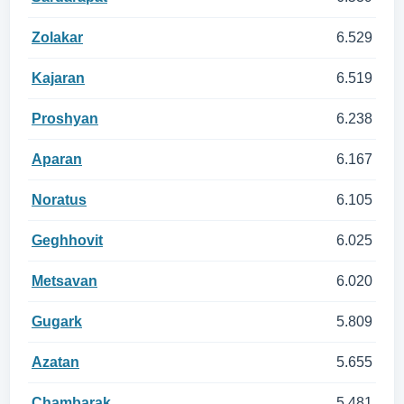
Zolakar
6.529
Kajaran
6.519
Proshyan
6.238
Aparan
6.167
Noratus
6.105
Geghhovit
6.025
Metsavan
6.020
Gugark
5.809
Azatan
5.655
Chambarak
5.481