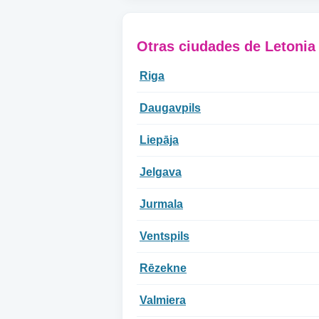
Otras ciudades de Letonia
Riga
Daugavpils
Liepāja
Jelgava
Jurmala
Ventspils
Rēzekne
Valmiera