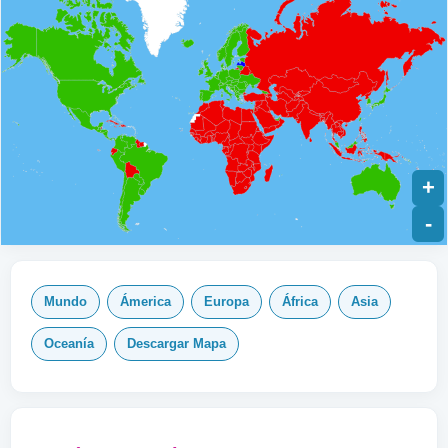
+
-
Mundo
Ámerica
Europa
África
Asia
Oceanía
Descargar Mapa