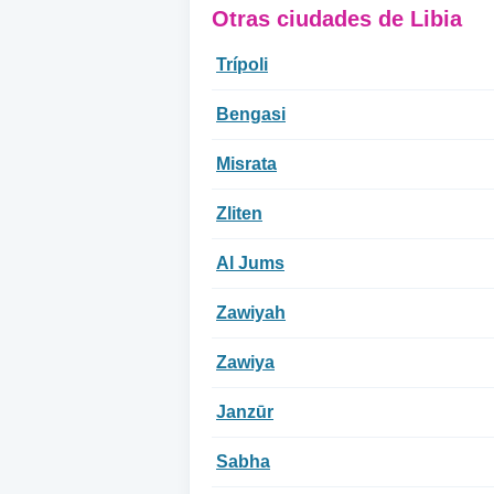
Otras ciudades de Libia
Trípoli
Bengasi
Misrata
Zliten
Al Jums
Zawiyah
Zawiya
Janzūr
Sabha