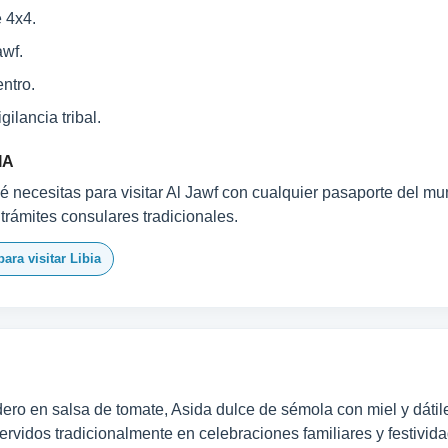
e 4x4.
awf.
ntro.
ilancia tribal.
IA
 necesitas para visitar Al Jawf con cualquier pasaporte del mun
 trámites consulares tradicionales.
ara visitar Libia
dero en salsa de tomate, Asida dulce de sémola con miel y dáti
servidos tradicionalmente en celebraciones familiares y festivid