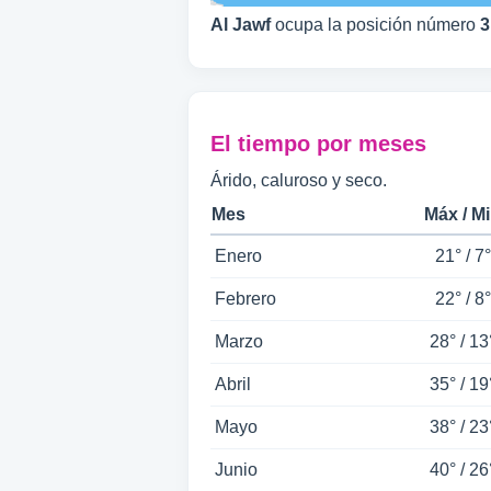
Al Jawf
ocupa la posición número
3
El tiempo por meses
Árido, caluroso y seco.
Mes
Máx / M
Enero
21° / 7°
Febrero
22° / 8°
Marzo
28° / 13
Abril
35° / 19
Mayo
38° / 23
Junio
40° / 26