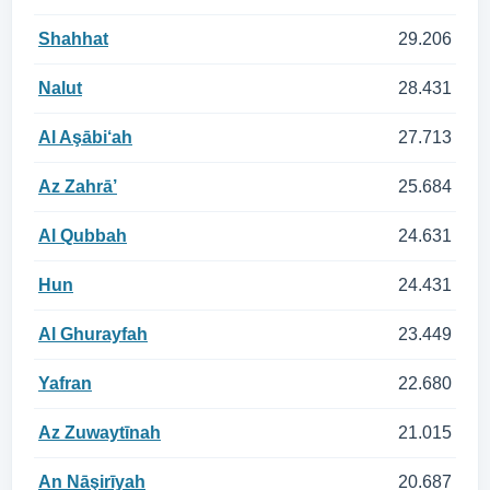
Shahhat
29.206
Nalut
28.431
Al Aşābi‘ah
27.713
Az Zahrā’
25.684
Al Qubbah
24.631
Hun
24.431
Al Ghurayfah
23.449
Yafran
22.680
Az Zuwaytīnah
21.015
An Nāşirīyah
20.687