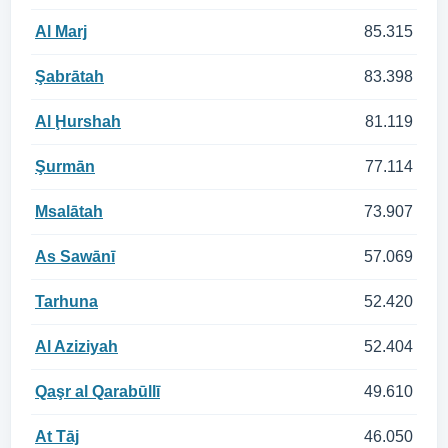
Al Marj
85.315
Şabrātah
83.398
Al Ḩurshah
81.119
Şurmān
77.114
Msalātah
73.907
As Sawānī
57.069
Tarhuna
52.420
Al Aziziyah
52.404
Qaşr al Qarabūllī
49.610
At Tāj
46.050