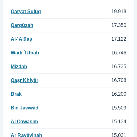
Qaryat Sulūq
19.918
Qarqūzah
17.350
Al-´Alūaṣ
17.122
Wādī ´Utbah
16.746
Mizdah
16.735
Qaşr Khiyār
16.708
Brak
16.200
Bin Jawwād
15.509
Al Qawāsim
15.134
Ar Rayāyinah
15.031