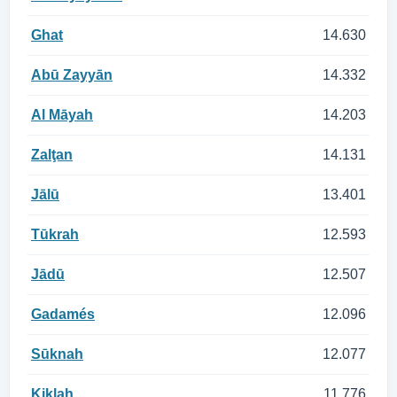
Ghat
14.630
Abū Zayyān
14.332
Al Māyah
14.203
Zalţan
14.131
Jālū
13.401
Tūkrah
12.593
Jādū
12.507
Gadamés
12.096
Sūknah
12.077
Kiklah
11.776