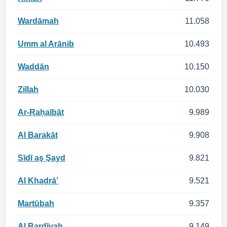
Wardāmah
11.058
Umm al Arānib
10.493
Waddān
10.150
Zillah
10.030
Ar-Raḥaībāt
9.989
Al Barakāt
9.908
Sīdī aş Şayd
9.821
Al Khaḑrā’
9.521
Martūbah
9.357
Al Bardīyah
9.149