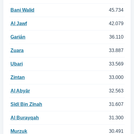
Bani Walid
45.734
Al Jawf
42.079
Garián
36.110
Zuara
33.887
Ubari
33.569
Zintan
33.000
Al Abyār
32.563
Sīdī Bin Zīnah
31.607
Al Burayqah
31.300
Murzuk
30.491