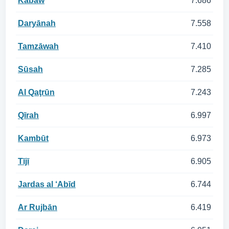
Kābāw
7.686
Daryānah
7.558
Tamzāwah
7.410
Sūsah
7.285
Al Qaţrūn
7.243
Qīrah
6.997
Kambūt
6.973
Tījī
6.905
Jardas al ‘Abīd
6.744
Ar Rujbān
6.419