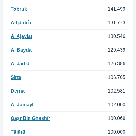
Tobruk
141.499
Adjdabía
131.773
Al Ajaylat
130.546
Al Bayda
129.439
Al Jadīd
126.386
Sirte
106.705
Derna
102.581
Al Jumayl
102.000
Qaşr Bin Ghashīr
100.069
Tājūrā’
100.000