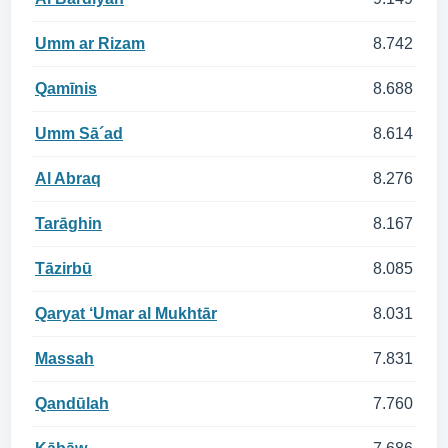
Umm ar Rizam
8.742
Qamīnis
8.688
Umm Sā´ad
8.614
Al Abraq
8.276
Tarāghin
8.167
Tāzirbū
8.085
Qaryat ‘Umar al Mukhtār
8.031
Massah
7.831
Qandūlah
7.760