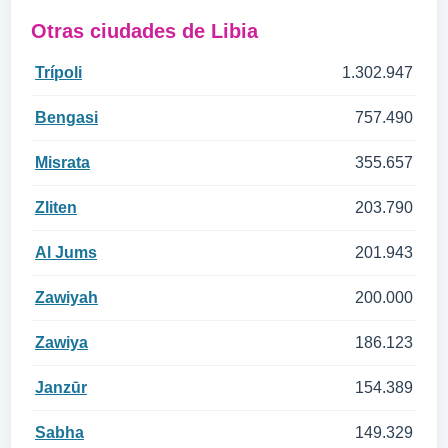
Otras ciudades de Libia
Trípoli
1.302.947
Bengasi
757.490
Misrata
355.657
Zliten
203.790
Al Jums
201.943
Zawiyah
200.000
Zawiya
186.123
Janzūr
154.389
Sabha
149.329