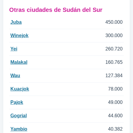
Otras ciudades de Sudán del Sur
Juba
450.000
Winejok
300.000
Yei
260.720
Malakal
160.765
Wau
127.384
Kuacjok
78.000
Pajok
49.000
Gogrial
44.600
Yambio
40.382