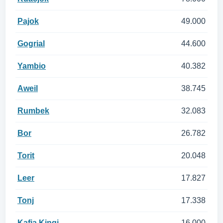
Pajok
49.000
Gogrial
44.600
Yambio
40.382
Aweil
38.745
Rumbek
32.083
Bor
26.782
Torit
20.048
Leer
17.827
Tonj
17.338
Kafia Kingi
16.000