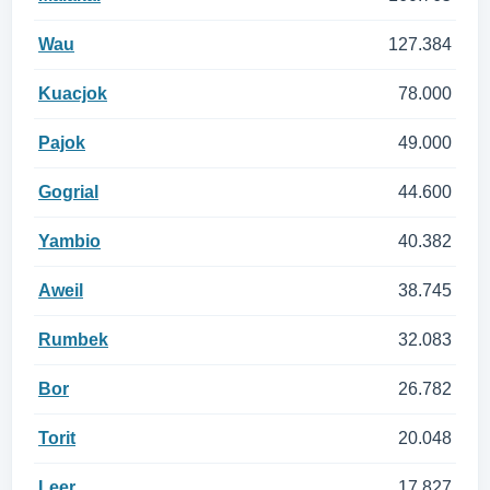
Wau
127.384
Kuacjok
78.000
Pajok
49.000
Gogrial
44.600
Yambio
40.382
Aweil
38.745
Rumbek
32.083
Bor
26.782
Torit
20.048
Leer
17.827