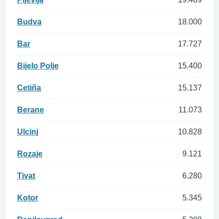
Budva
18.000
Bar
17.727
Bijelo Polje
15.400
Cetiña
15.137
Berane
11.073
Ulcinj
10.828
Rozaje
9.121
Tivat
6.280
Kotor
5.345