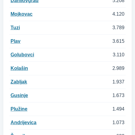
Danilovgrad
5.208
Mojkovac
4.120
Tuzi
3.789
Plav
3.615
Golubovci
3.110
Kolašin
2.989
Zabljak
1.937
Gusinje
1.673
Plužine
1.494
Andrijevica
1.073