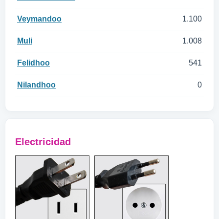
Veymandoo
1.100
Muli
1.008
Felidhoo
541
Nilandhoo
0
Electricidad