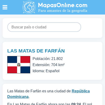
LAS MATAS DE FARFÁN
Población: 21.802
Extensión: 704 km²
Idioma: Español
Las Matas de Farfán es una ciudad de
República
Dominicana
.
En Las Matas de Farfán ahora son las
09:24
. El sol