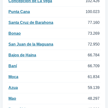
Concepción de La Vega
102.426
Punta Cana
100.023
Santa Cruz de Barahona
77.160
Bonao
73.269
San Juan de la Maguana
72.950
Bajos de Haina
66.784
Baní
66.709
Moca
61.834
Azua
59.139
Mao
48.297