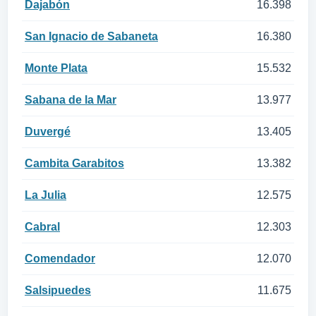
Dajabón
16.398
San Ignacio de Sabaneta
16.380
Monte Plata
15.532
Sabana de la Mar
13.977
Duvergé
13.405
Cambita Garabitos
13.382
La Julia
12.575
Cabral
12.303
Comendador
12.070
Salsipuedes
11.675