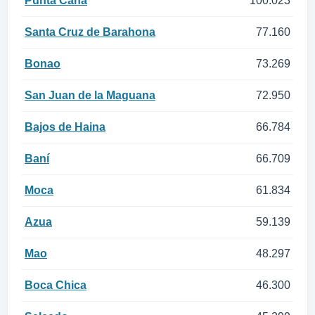
Punta Cana
100.023
Santa Cruz de Barahona
77.160
Bonao
73.269
San Juan de la Maguana
72.950
Bajos de Haina
66.784
Baní
66.709
Moca
61.834
Azua
59.139
Mao
48.297
Boca Chica
46.300