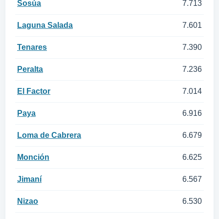
Sosúa
7.713
Laguna Salada
7.601
Tenares
7.390
Peralta
7.236
El Factor
7.014
Paya
6.916
Loma de Cabrera
6.679
Monción
6.625
Jimaní
6.567
Nizao
6.530