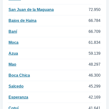
San Juan de la Maguana
72.950
Bajos de Haina
66.784
Baní
66.709
Moca
61.834
Azua
59.139
Mao
48.297
Boca Chica
46.300
Salcedo
45.299
Esperanza
42.169
Cotuí
41.641