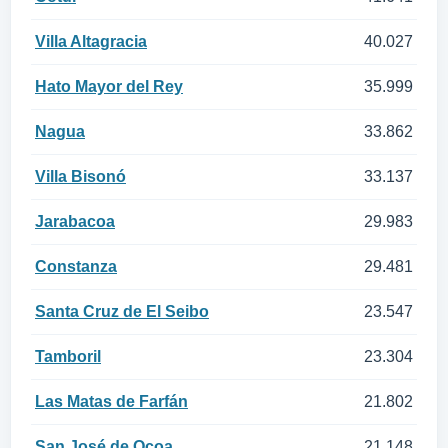
Villa Altagracia
40.027
Hato Mayor del Rey
35.999
Nagua
33.862
Villa Bisonó
33.137
Jarabacoa
29.983
Constanza
29.481
Santa Cruz de El Seibo
23.547
Tamboril
23.304
Las Matas de Farfán
21.802
San José de Ocoa
21.148