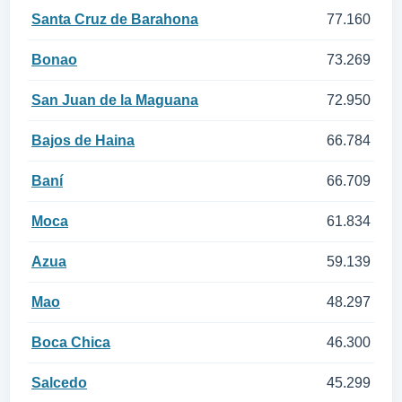
Santa Cruz de Barahona
77.160
Bonao
73.269
San Juan de la Maguana
72.950
Bajos de Haina
66.784
Baní
66.709
Moca
61.834
Azua
59.139
Mao
48.297
Boca Chica
46.300
Salcedo
45.299